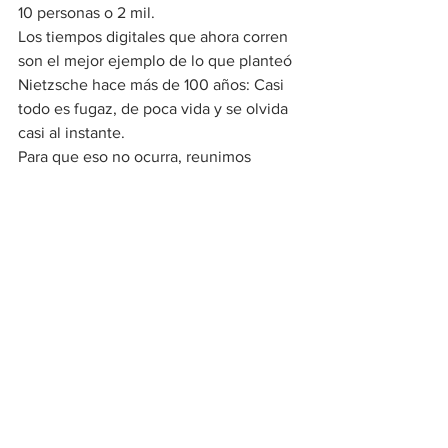
10 personas o 2 mil.
Los tiempos digitales que ahora corren 
son el mejor ejemplo de lo que planteó 
Nietzsche hace más de 100 años: Casi 
todo es fugaz, de poca vida y se olvida 
casi al instante.
Para que eso no ocurra, reunimos 
textos, autores, momentos, ideas que, 
pensamos, merecen una oportunidad 
más. Un chance para no desbarrancarse 
hacia el olvido. No estoy seguro de 
haber logrado el cometido. Pero puedo 
apostar que lo intentamos con ahínco.
Aquí seguiremos. Hasta que enciendan 
las luces.⚅
[Foto: Gonzalo Pérez]