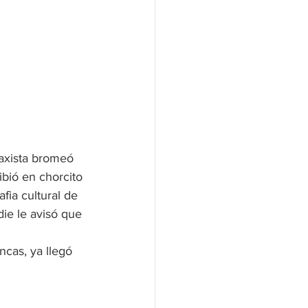
axista bromeó 
bió en chorcito 
afia cultural de 
ie le avisó que 
ncas, ya llegó 