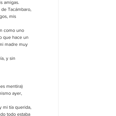
s amigas. 
al de Tacámbaro, 
gos, mis 
son como uno 
do que hace un 
a mi madre muy 
a, y sin 
 es mentira) 
mismo ayer, 
mi tía querida, 
ndo todo estaba 