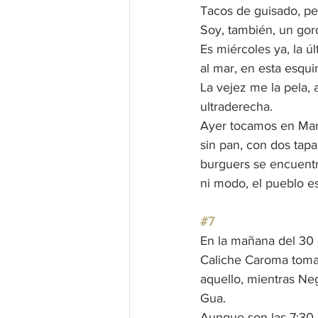
Tacos de guisado, ped
Soy, también, un gord
Es miércoles ya, la 
al mar, en esta esqui
La vejez me la pela, 
ultraderecha.
Ayer tocamos en Mar
sin pan, con dos tapa
burguers se encuentr
ni modo, el pueblo e
#7
En la mañana del 30 
Caliche Caroma toma s
aquello, mientras Ne
Gua.
Aunque son las 7:30 d