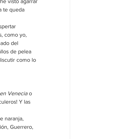
e visto agarrar 
a te queda 
pertar 
os, como yo, 
lado del 
llos de pelea 
iscutir como lo 
en Venecia
 o 
uleros! Y las 
e naranja, 
ón, Guerrero, 