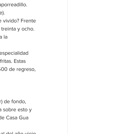
porreadillo. 
e).
 vivido? Frente 
treinta y ocho. 
 la 
especialidad 
itas. Estas 
500 de regreso, 
) de fondo, 
a sobre esto y 
 de Casa Gua 
nal del año viejo 