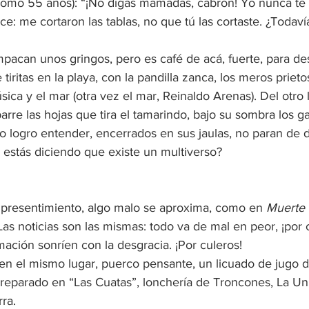
omo 55 años): “¡No digas mamadas, cabrón! Yo nunca te h
ce: me cortaron las tablas, no que tú las cortaste. ¿Todaví
acan unos gringos, pero es café de acá, fuerte, para des
tiritas en la playa, con la pandilla zanca, los meros priet
ica y el mar (otra vez el mar, Reinaldo Arenas). Del otro 
rre las hojas que tira el tamarindo, bajo su sombra los ga
 logro entender, encerrados en sus jaulas, no paran de d
 estás diciendo que existe un multiverso?
presentimiento, algo malo se aproxima, como en 
Muerte 
 Las noticias son las mismas: todo va de mal en peor, ¡por c
ación sonríen con la desgracia. ¡Por culeros! 
en el mismo lugar, puerco pensante, un licuado de jugo d
reparado en “Las Cuatas”, lonchería de Troncones, La Uni
ra.