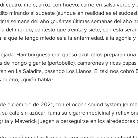
í cuatro: mole, arroz con huevo, carne en salsa verde y a
ito mirando al sudeste (aunque en realidad es el sudoest
última semana del año ¿cuántas últimas semanas del año he
na del mundo, contesto que treinta y siete, con esta serán 
a la que le tengo miedo es a la enfermedad, a la agonía y a
ejada. Hamburguesa con queso azul, ellos preparan una 
s de hongo gigante (portobello), camarones y ricas papas fr
an en La Saladita, pasando Los Llanos. El taxi nos cobró 
s bueno, ¿quién habla?
de diciembre de 2021, con el ocean sound system (el mar
u café sin azúcar, fuma su cigarro medicinal y reflexion
grita y Maverick juegan a perseguirse en los alrededores
e la mañana el tráfico va 
in crescendo
, ya se siente el fi