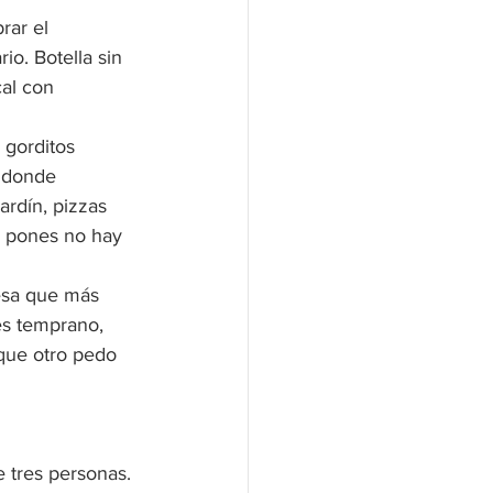
rar el 
o. Botella sin 
al con 
 gorditos 
, donde 
rdín, pizzas 
e pones no hay 
esa que más 
es temprano, 
 que otro pedo 
 tres personas. 