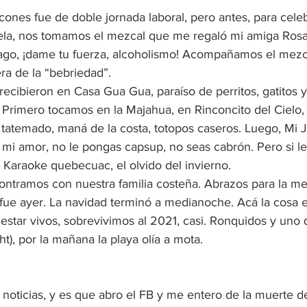
cones fue de doble jornada laboral, pero antes, para celeb
a, nos tomamos el mezcal que me regaló mi amiga Rosari
 trago, ¡dame tu fuerza, alcoholismo! Acompañamos el mezc
era de la “bebriedad”.
cibieron en Casa Gua Gua, paraíso de perritos, gatitos y
. Primero tocamos en la Majahua, en Rinconcito del Cielo
tatemado, maná de la costa, totopos caseros. Luego, Mi Ja
e mi amor, no le pongas capsup, no seas cabrón. Pero si l
 Karaoke quebecuac, el olvido del invierno. 
ontramos con nuestra familia costeña. Abrazos para la m
fue ayer. La navidad terminó a medianoche. Acá la cosa 
estar vivos, sobrevivimos al 2021, casi. Ronquidos y uno
ht), por la mañana la playa olía a mota.
noticias, y es que abro el FB y me entero de la muerte de