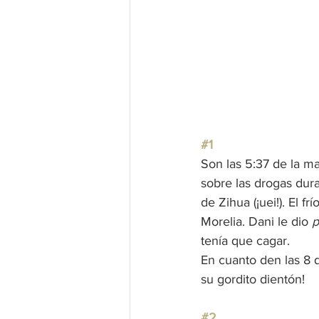
#1
Son las 5:37 de la m
sobre las drogas dur
de Zihua (¡uei!). El f
Morelia. Dani le dio 
p
tenía que cagar.
En cuanto den las 8 d
su gordito dientón!
#2