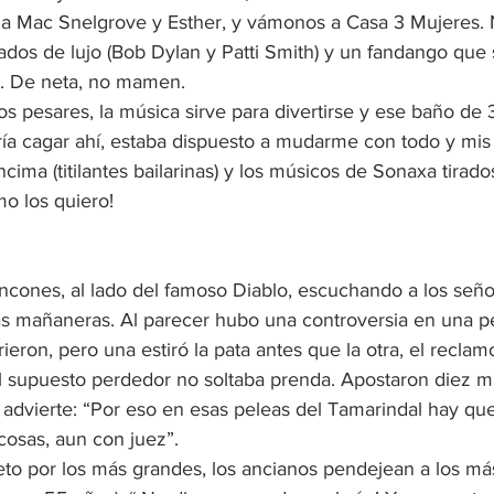
la Mac Snelgrove y Esther, y vámonos a Casa 3 Mujeres.
ados de lujo (Bob Dylan y Patti Smith) y un fandango que 
. De neta, no mamen.
os pesares, la música sirve para divertirse y ese baño de 
ía cagar ahí, estaba dispuesto a mudarme con todo y mis p
cima (titilantes bailarinas) y los músicos de Sonaxa tirados
mo los quiero!
ncones, al lado del famoso Diablo, escuchando a los seño
as mañaneras. Al parecer hubo una controversia en una pe
ron, pero una estiró la pata antes que la otra, el reclamo 
el supuesto perdedor no soltaba prenda. Apostaron diez mi
é advierte: “Por eso en esas peleas del Tamarindal hay que 
cosas, aun con juez”.
eto por los más grandes, los ancianos pendejean a los más