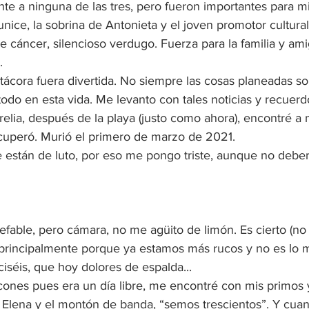
te a ninguna de las tres, pero fueron importantes para mi
nice, la sobrina de Antonieta y el joven promotor cultur
e cáncer, silencioso verdugo. Fuerza para la familia y ami
.
itácora fuera divertida. No siempre las cosas planeadas 
todo en esta vida. Me levanto con tales noticias y recuer
relia, después de la playa (justo como ahora), encontré 
cuperó. Murió el primero de marzo de 2021.
están de luto, por eso me pongo triste, aunque no deberí
inefable, pero cámara, no me agüito de limón. Es cierto (no
 principalmente porque ya estamos más rucos y no es lo 
séis, que hoy dolores de espalda... 
nes pues era un día libre, me encontré con mis primos y 
z Elena y el montón de banda, “semos trescientos”. Y cua