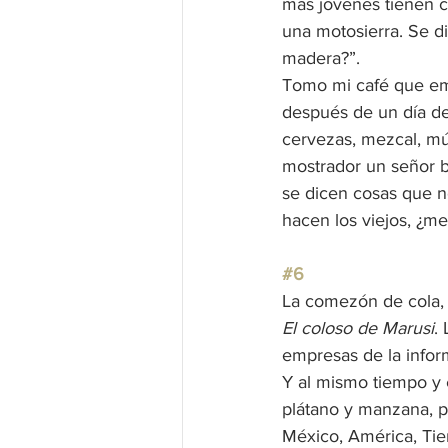
más jóvenes tienen c
una motosierra. Se di
madera?”.
Tomo mi café que emp
después de un día de 
cervezas, mezcal, mús
mostrador un señor ba
se dicen cosas que no
hacen los viejos, ¿me
#6
La comezón de cola, 
El coloso de Marusi
.
empresas de la inform
Y al mismo tiempo y 
plátano y manzana, p
México, América, Tier