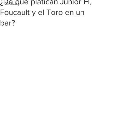
¿De qué platican Junior H,
Capicúa
Foucault y el Toro en un
bar?