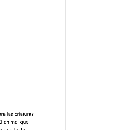
ra las criaturas 
El animal que 
r: un texto 