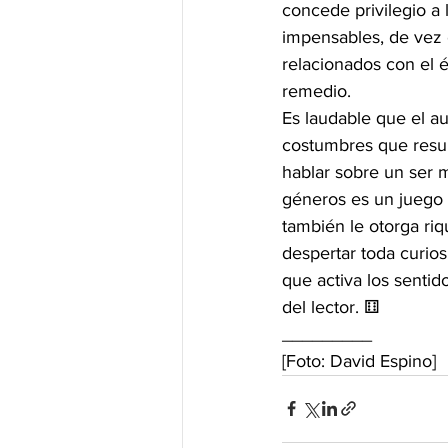
concede privilegio a l
impensables, de vez
relacionados con el é
remedio.
Es laudable que el a
costumbres que resul
hablar sobre un ser m
géneros es un juego l
también le otorga riq
despertar toda curios
que activa los sentid
del lector. ⚅
_________
[Foto: David Espino]