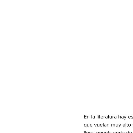
En la literatura hay e
que vuelan muy alto y
llora, novela corta d