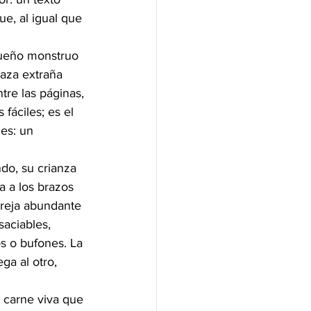
ue, al igual que 
queño monstruo 
aza extraña 
ntre las páginas, 
fáciles; es el 
es: un 
do, su crianza 
a a los brazos 
areja abundante 
aciables, 
s o bufones. La 
a al otro, 
 carne viva que 