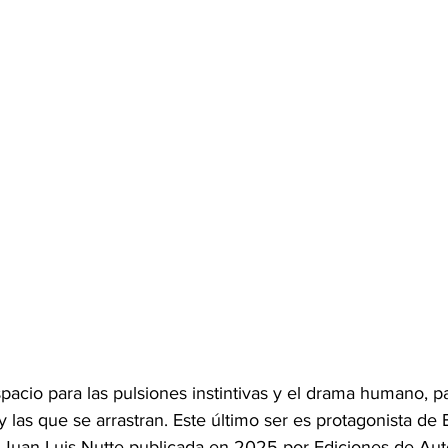
spacio para las pulsiones instintivas y el drama humano, pa
 las que se arrastran. Este último ser es protagonista de 
e Juan Luis Nutte publicada en 2025 por Ediciones de Auto