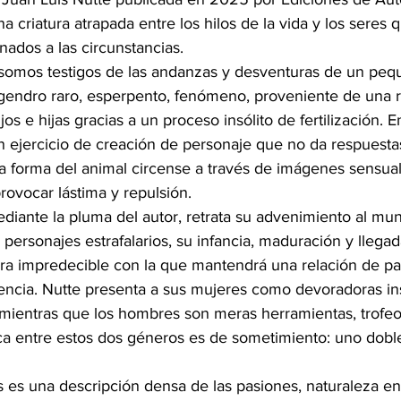
 criatura atrapada entre los hilos de la vida y los seres q
onados a las circunstancias.
 somos testigos de las andanzas y desventuras de un pe
gendro raro, esperpento, fenómeno, proveniente de una r
os e hijas gracias a un proceso insólito de fertilización. E
 ejercicio de creación de personaje que no da respuestas 
la forma del animal circense a través de imágenes sensual
rovocar lástima y repulsión.
ediante la pluma del autor, retrata su advenimiento al mun
y personajes estrafalarios, su infancia, maduración y llegad
ora impredecible con la que mantendrá una relación de p
rencia. Nutte presenta a sus mujeres como devoradoras ins
, mientras que los hombres son meras herramientas, trofeo
ca entre estos dos géneros es de sometimiento: uno dobleg
s es una descripción densa de las pasiones, naturaleza en