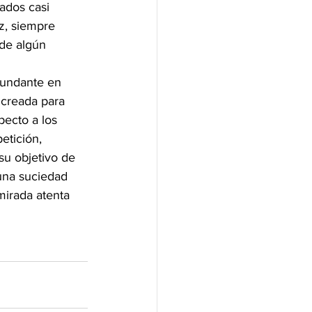
tados casi 
, siempre 
 de algún 
bundante en 
 creada para 
pecto a los 
etición, 
su objetivo de 
 una suciedad 
mirada atenta 