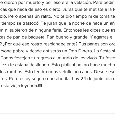
Te dieron por muerto y por eso era la velación. Para pedir 
icas que nada de eso es cierto. Juras que te metiste a la fe
eblo. Pero apenas un ratito. No te dio tiempo ni de tomarte
 tiempo se trastocó. Te juran que la noche de hace un añ
n ni supieron de ninguna feria. Entonces les dices que tr
as de pan de baqueta. Pan bueno y grande. Y agarras el 
? ¿Por qué ese rostro resplandeciente? Tus panes son oro
rsona pobre y desde ahí serás un Don Dinero. La fiesta s
 Todos festejan tu regreso al mundo de los vivos. Tú feste
queza te estaba destinado. Esto platicaban, no hace mucho
os rumbos. Esto tendrá unos veinticinco años. Desde es
ares. Pero estoy seguro que ahorita, hoy 24 de junio, día 
esta vieja leyenda.⚅