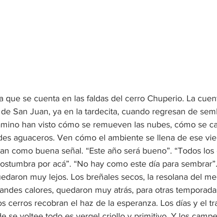
 que se cuenta en las faldas del cerro Chuperio. La cuent
de San Juan, ya en la tardecita, cuando regresan de sem
 camino han visto cómo se remueven las nubes, cómo se c
des aguaceros. Ven cómo el ambiente se llena de ese vi
an como buena señal. “Este año será bueno”. “Todos los 
costumbra por acá”. “No hay como este día para sembrar”.
uedaron muy lejos. Los breñales secos, la resolana del med
andes calores, quedaron muy atrás, para otras temporada
s cerros recobran el haz de la esperanza. Los días y el t
e se voltee todo es vergel criollo y primitivo. Y los camp