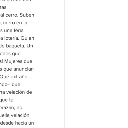
tas 
al cerro. Suben 
, mero en la 
 una feria. 
a lotería. Quien 
de baqueta. Un 
tienes que 
s! Mujeres que 
os que anuncian 
 ¡Qué extraño ‒
endo‒ que 
na velación de 
que tu 
brazan, no 
ella velación 
 desde hacía un 