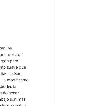
an los 
brar maíz en 
argan para 
ento suave que 
días de San 
 La mortificante 
iodía, la 
s de secas. 
rabajo son más 
esinos cuentan 