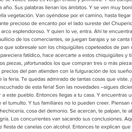
a año. Sus palabras llenan los ámbitos. Y se ven muy boni
la vegetación. Van oyéndose por el camino, hasta llegar 
tante precioso de encanto por el lado sureste del Chuperio
arco esplendoroso. Y quien lo ve, entra. Ahí te encuentras
ullicio de los comerciantes, se juegan barajas y se canta l
lo que sobresale son los chiquigüites copeteados de pan 
pareciera fatídico, hace acercarte a estos chiquigüites y 
os piezas, ¡afortunados los que compran tres o más pieza
 precios del pan atienden con la fulguración de los sueñ
 de la feria. Te quedas admirado de tantas cosas que viste.
escuchado de esta feria! Son las novedades ‒sigues dici
 a este pueblo. Entonces llegas a tu casa. Y encuentras u
el tumulto. Y tus familiares no lo pueden creer. Piensan 
hechicería, cosa del demonio. Se acercan, te palpan, te a
egría. Los concurrentes van sacando sus conclusiones. Aqu
fiesta de canelas con alcohol. Entonces te explican que