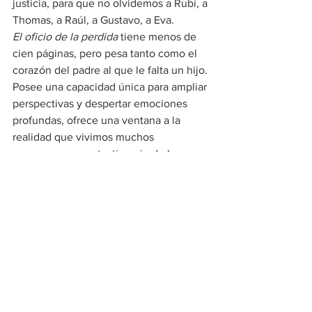
justicia, para que no olvidemos a Rubí, a 
Thomas, a Raúl, a Gustavo, a Eva.
El oficio de la perdida
 tiene menos de 
cien páginas, pero pesa tanto como el 
corazón del padre al que le falta un hijo. 
Posee una capacidad única para ampliar 
perspectivas y despertar emociones 
profundas, ofrece una ventana a la 
realidad que vivimos muchos 
guerrerenses; un testimonio de las 
luchas de quienes enfrentan la 
injusticia e indiferencia del estado.
Sin embargo, entre sus páginas también 
podremos encontrar un indicio de 
esperanza, valor de aquella fuerza que 
impulsa el corazón de una madre que 
no se detendrá hasta encontrar a su hijo 
perdido. ⚅
[Foto: Gonzalo Pérez]