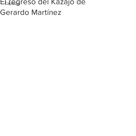
El regreso del Kazajo de
Capicúa
Gerardo Martínez