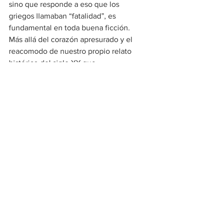
sino que responde a eso que los 
griegos llamaban “fatalidad”, es 
fundamental en toda buena ficción.
Más allá del corazón apresurado y el 
reacomodo de nuestro propio relato 
histórico del siglo XX que 
experimentaremos sus lectores, 
El 
regreso del Kazajo
 se produce en un 
buen momento, pues la reflexión 
testimonial de Padilla/Vadillo sobre el 
autoritarismo soviético, el miedo a la 
crítica, y la simulación “revolucionaria” 
nos cae como anillo al dedo en un 
momento en el que, al menos en el 
discurso, hay un 
revival
 ideológico de la 
revolución socialista. Un 
revival
mexicano acrítico, que enarbola sus 
símbolos pero quiere permanecer ciego 
ante los excesos de su autoritarismo y 