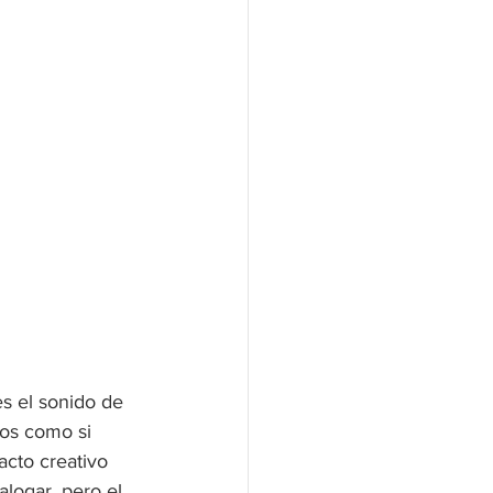
es el sonido de 
tos como si 
acto creativo 
logar, pero el 