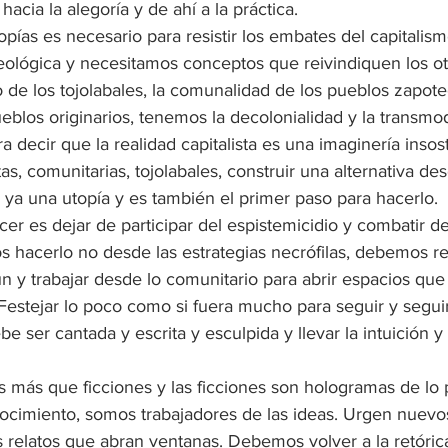
hacia la alegoría y de ahí a la práctica. 
pías es necesario para resistir los embates del capitalism
eológica y necesitamos conceptos que reivindiquen los ot
de los tojolabales, la comunalidad de los pueblos zapotec
eblos originarios, tenemos la decolonialidad y la transmo
a decir que la realidad capitalista es una imaginería insos
tas, comunitarias, tojolabales, construir una alternativa des
 ya una utopía y es también el primer paso para hacerlo.
r es dejar de participar del espistemicidio y combatir de
 hacerlo no desde las estrategias necrófilas, debemos resis
 y trabajar desde lo comunitario para abrir espacios que i
a. Festejar lo poco como si fuera mucho para seguir y seguir
e ser cantada y escrita y esculpida y llevar la intuición y 
s más que ficciones y las ficciones son hologramas de lo
ocimiento, somos trabajadores de las ideas. Urgen nuevo
relatos que abran ventanas. Debemos volver a la retórica