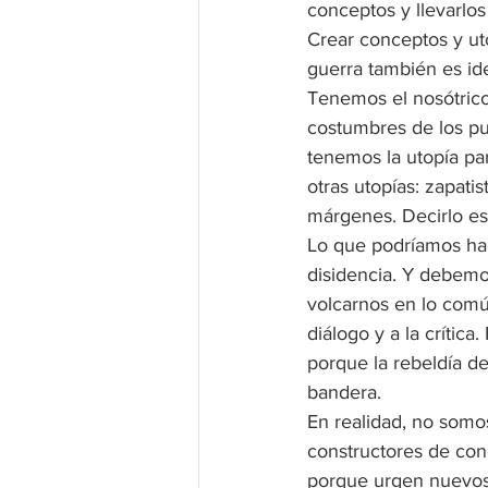
conceptos y llevarlos 
Crear conceptos y uto
guerra también es id
Tenemos el nosótrico 
costumbres de los pu
tenemos la utopía par
otras utopías: zapatis
márgenes. Decirlo es
Lo que podríamos hace
disidencia. Y debemos
volcarnos en lo común
diálogo y a la crític
porque la rebeldía deb
bandera.
En realidad, no somo
constructores de con
porque urgen nuevos 