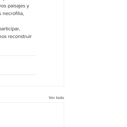
os paisajes y 
necrofilia, 
rticipar, 
os reconstruir 
Ver todo