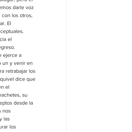
bemos darle voz 
 con los otros, 
r. El 
ceptuales. 
ia el 
egreso.
e ejerce a 
 un y venir en 
a retrabajar los 
quivel dice que 
n el 
machetes, su 
eptos desde la 
s nos 
 las 
rar los 