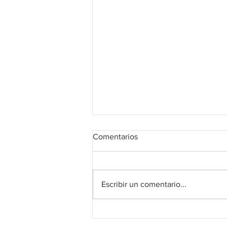
Comentarios
¡Ahí viene Borja!
Escribir un comentario...