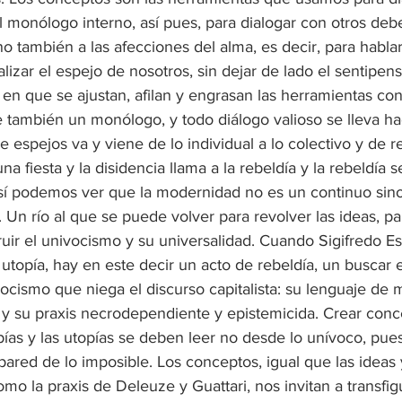
l monólogo interno, así pues, para dialogar con otros de
no también a las afecciones del alma, es decir, para hablar
zar el espejo de nosotros, sin dejar de lado el sentipensa
 en que se ajustan, afilan y engrasan las herramientas con
 también un monólogo, y todo diálogo valioso se lleva hac
 espejos va y viene de lo individual a lo colectivo y de r
na fiesta y la disidencia llama a la rebeldía y la rebeldía s
 Así podemos ver que la modernidad no es un continuo sino
a. Un río al que se puede volver para revolver las ideas, par
uir el univocismo y su universalidad. Cuando Sigifredo Es
 utopía, hay en este decir un acto de rebeldía, un buscar e
ocismo que niega el discurso capitalista: su lenguaje de 
a y su praxis necrodependiente y epistemicida. Crear conc
pías y las utopías se deben leer no desde lo unívoco, pue
pared de lo imposible. Los conceptos, igual que las ideas y
omo la praxis de Deleuze y Guattari, nos invitan a transfigu