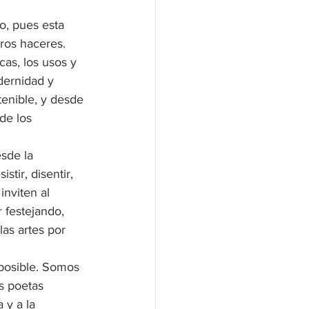
o, pues esta 
ros haceres. 
as, los usos y 
dernidad y 
tenible, y desde 
de los 
sde la 
tir, disentir, 
nviten al 
 festejando, 
las artes por 
 posible. Somos 
s poetas 
 y a la 