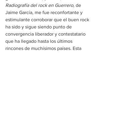
Radiografía del rock en Guerrero
, de 
Jaime García, me fue reconfortante y 
estimulante corroborar que el buen rock 
ha sido y sigue siendo punto de 
convergencia liberador y contestatario 
que ha llegado hasta los últimos 
rincones de muchísimos países. Esta 
Radiografía del Rock en Guerrero, 
pionera en las investigaciones sobre el 
desarrollo del rock en distintas regiones 
de nuestro país (antes sólo teníamos 
reportes de Tijuana y Xalapa), me 
resultó fascinante porque muestra los 
caminos del rock, o como decía 
Parménides Garcías Saldaña, “las rutas 
de la onda”.
Gracias por las palabras, las 
enseñanzas, la amistad. Descansa en 