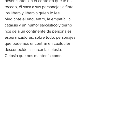
desencantos en el contexto que le ha 
tocado, él saca a sus personajes a flote, 
los libera y libera a quien lo lee. 
Mediante el encuentro, la empatía, la 
catarsis y un humor sarcástico y tierno 
nos deja un continente de personajes 
esperanzadores, sobre todo, personajes 
que podemos encontrar en cualquier 
desconocido al surcar la celosía. 
Celosía que nos mantenía como 
espectadores. Varias obras de José dan 
cuenta de ello.
—Comadre… ¿Usted ya leyó a José 
Dimayuga? 🃆
[Foto: Gonzalo Pérez]
___________
*Con mucho cariño mi querido José 