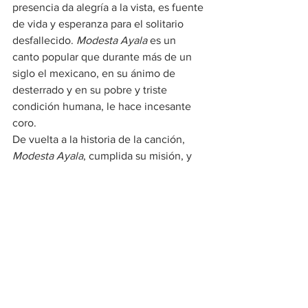
presencia da alegría a la vista, es fuente 
de vida y esperanza para el solitario 
desfallecido. 
Modesta Ayala
 es un 
canto popular que durante más de un 
siglo el mexicano, en su ánimo de 
desterrado y en su pobre y triste 
condición humana, le hace incesante 
coro.
De vuelta a la historia de la canción, 
Modesta Ayala
, cumplida su misión, y 
antes de que suban los humos 
mundanos del hombre, pura y casta, se 
esfuma. Antes que el pasajero que 
socorrió le declare sus amores, ella, 
noble y religiosamente, desaparece:
“Con tres días que estuve en su casa/
 esa joven perdió la existencia./
 Para que hubiera sido mi esposa/
 Dios inmenso no dio su licencia.”⚅