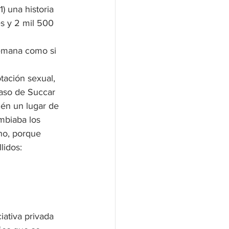
) una historia 
es y 2 mil 500 
semana como si 
tación sexual, 
caso de Succar 
én un lugar de 
mbiaba los 
no, porque 
lidos: 
iativa privada 