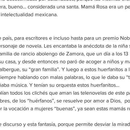
era, bueno… considerada una santa. Mamá Rosa era un pe
intelectualidad mexicana.
te país, para escritores e incluso hasta para un premio N
rsonaje de novela. Les encantaba la anécdota de la niña s
amilia de rancio abolengo de Zamora, que un día a los 13 
 su casa, y desde entonces no paró de acoger a niños y má
lbergue, su “gran familia”. Y luego a estos huerfanitos a
empre hablando con malas palabras, lo que le daba su “
ba música. Y tenían su orquesta estos huerfanitos…
ían todos los clichés que aman las telenovelas de este pa
res, de los “huérfanos”, se resuelve por amor a Dios,  po
por la vocación a mujeres “buenas”, ya sean estas mamás r
discurso y esta fantasía, porque permite desviar la mirad