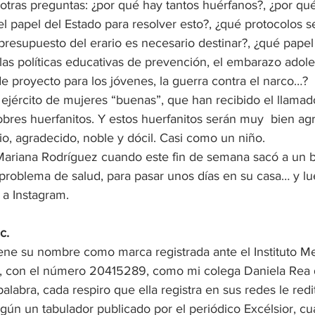
otras preguntas: ¿por qué hay tantos huérfanos?, ¿por qué
s el papel del Estado para resolver esto?, ¿qué protocolos 
presupuesto del erario es necesario destinar?, ¿qué papel
a las políticas educativas de prevención, el embarazo adole
 de proyecto para los jóvenes, la guerra contra el narco…? 
ejército de mujeres “buenas”, que han recibido el llamad
bres huerfanitos. Y estos huerfanitos serán muy  bien agr
, agradecido, noble y dócil. Casi como un niño.     
Mariana Rodríguez cuando este fin de semana sacó a un 
roblema de salud, para pasar unos días en su casa… y lu
 a Instagram.
c.
ene su nombre como marca registrada ante el Instituto Me
al, con el número 20415289, como mi colega Daniela Rea
labra, cada respiro que ella registra en sus redes le redi
n un tabulador publicado por el periódico Excélsior, c