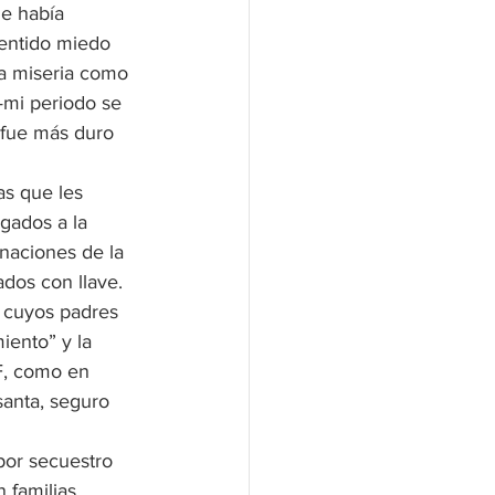
e había 
entido miedo 
ta miseria como 
—mi periodo se 
 fue más duro 
as que les 
igados a la 
naciones de la 
dos con llave. 
 cuyos padres 
iento” y la 
F, como en 
anta, seguro 
por secuestro 
 familias 