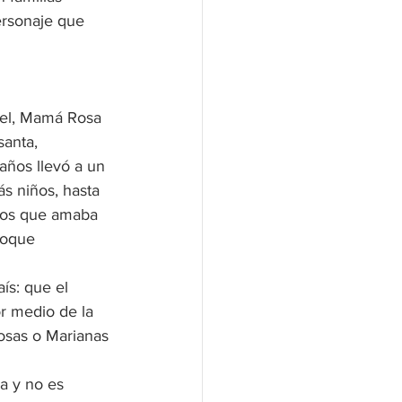
rsonaje que 
obel, Mamá Rosa 
anta, 
años llevó a un 
s niños, hasta 
 los que amaba 
toque 
ís: que el 
r medio de la 
osas o Marianas 
a y no es 