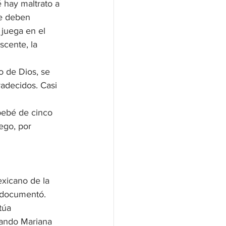
 hay maltrato a 
se deben 
 juega en el 
scente, la 
o de Dios, se 
adecidos. Casi 
bebé de cinco 
ego, por 
xicano de la 
 documentó. 
túa 
uando Mariana 