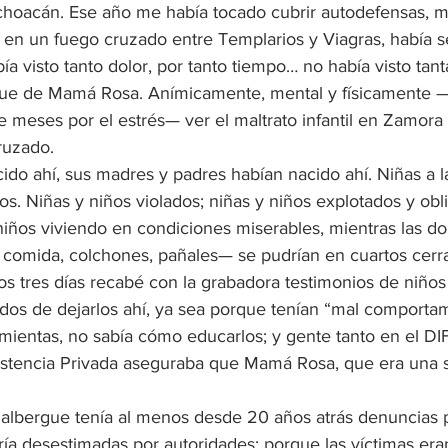
hoacán. Ese año me había tocado cubrir autodefensas, m
 en un fuego cruzado entre Templarios y Viagras, había s
ía visto tanto dolor, por tanto tiempo… no había visto tan
rgue de Mamá Rosa. Anímicamente, mental y físicamente 
e meses por el estrés— ver el maltrato infantil en Zamora
ruzado.
do ahí, sus madres y padres habían nacido ahí. Niñas a l
jos. Niñas y niños violados; niñas y niños explotados y obl
niños viviendo en condiciones miserables, mientras las do
, comida, colchones, pañales— se pudrían en cuartos cerra
s tres días recabé con la grabadora testimonios de niños
dos de dejarlos ahí, ya sea porque tenían “mal comportam
amientas, no sabía cómo educarlos; y gente tanto en el DI
istencia Privada aseguraba que Mamá Rosa, que era una s
l albergue tenía al menos desde 20 años atrás denuncias 
ía desestimadas por autoridades; porque las víctimas eran