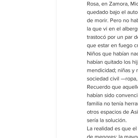
Rosa, en Zamora, Mic
quedado bajo el auto
de morir. Pero no hab
la que vi en el albe
trastocó por un par d
que estar en fuego c
Niños que habían naci
habían quitado los hi
mendicidad; niñas y 
sociedad civil —ropa
Recuerdo que aquello
habían sido convenci
familia no tenía herr
otros espacios de As
sería la solución. 
La realidad es que e
de menores; la mayor