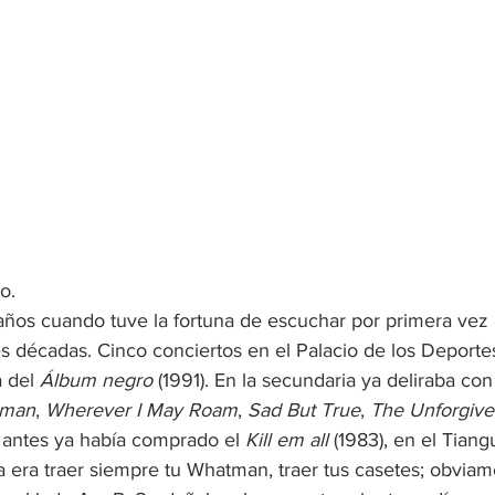
o.
años cuando tuve la fortuna de escuchar por primera vez 
s décadas. Cinco conciertos en el Palacio de los Deportes
 del 
Álbum negro
 (1991). En la secundaria ya deliraba con
dman
, 
Wherever I May Roam
, 
Sad But True
, 
The Unforgiv
, antes ya había comprado el 
Kill em all
 (1983), en el Tiang
a era traer siempre tu Whatman, traer tus casetes; obviam