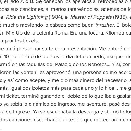
el lado A o B. Se dañaban los aparatos si retrocedías o a
todas sus canciones, al menos tarareándolas, además de l
el 
Ride the Lightning
 (1984), el 
Master of Puppets
 (1986), e
ruté mucho moviendo la cabeza como buen 
thrasher
. El bol
n Mix Up de la colonia Roma. Era una locura. Kilométricas
prar los tickets.
e tocó presenciar su tercera presentación. Me enteré en
 10 por ciento de boletos el día del concierto; así que me
ormé en las taquillas del Palacio de los Rebotes… Y sí, co
ieron las ventanillas aproveché, una persona se me acerc
: y así como acepté, y me dio más dinero del necesario, 
más, igual dos boletos más para cada uno y lo hice… me ga
i ticket, terminé ganando el doble de lo que iba a gastar
ya sabía la dinámica de ingreso, me aventuré, pasé dos de
ala de ingreso. Ya se escuchaba la descarga y sí… no lo log
dos canciones escuchando antes de que me echaran com
…