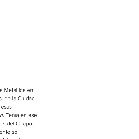
a Metallica en 
, de la Ciudad 
 esas 
en
. Tenía en ese 
uis del Chopo. 
ente se 