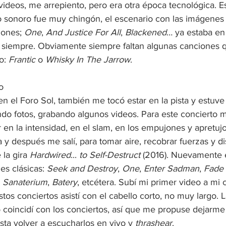
 videos, me arrepiento, pero era otra época tecnológica. E
o sonoro fue muy chingón, el escenario con las imágenes 
iones; 
One
, 
And Justice For All
, 
Blackened
… ya estaba en 
mo siempre. Obviamente siempre faltan algunas canciones q
o: 
Frantic
 o 
Whisky In The Jarrow
.
o
n el Foro Sol, también me tocó estar en la pista y estuve 
ando fotos, grabando algunos videos. Para este concierto 
 en la intensidad, en el slam, en los empujones y apretujo
y después me salí, para tomar aire, recobrar fuerzas y disf
 la gira 
Hardwired
... 
to Self-Destruct
 (2016). Nuevamente
es clásicas: 
Seek and Destroy
, 
One
, 
Enter Sadman
, 
Fade 
, 
Sanaterium
, 
Batery
, etcétera. Subí mi primer video a mi 
os conciertos asistí con el cabello corto, no muy largo. 
o coincidí con los conciertos, así que me propuse dejarme 
asta volver a escucharlos en vivo y 
thrashear
.