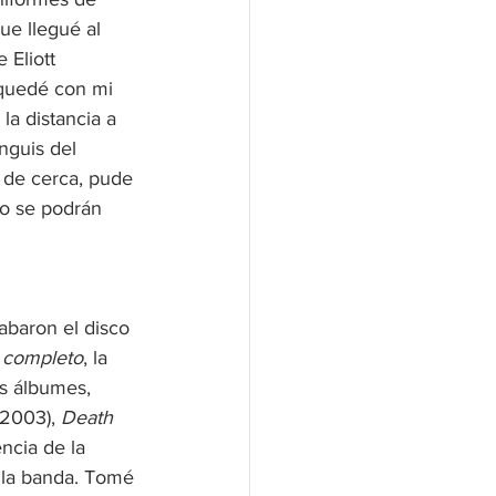
ue llegué al 
Eliott 
 quedé con mi 
a la distancia a 
nguis del 
 de cerca, pude 
mo se podrán 
abaron el disco 
l completo
, la 
s álbumes, 
(2003), 
Death 
ncia de la 
 la banda. Tomé 