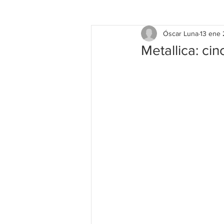
Óscar Luna
13 ene
Metallica: ci