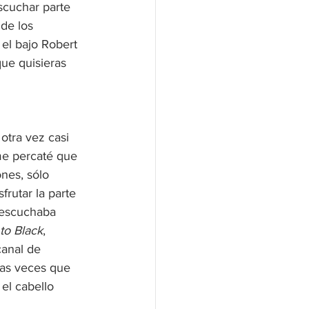
scuchar parte 
de los 
el bajo Robert 
ue quisieras 
otra vez casi 
me percaté que 
nes, sólo 
rutar la parte 
 escuchaba 
to Black
, 
canal de 
Las veces que 
el cabello 