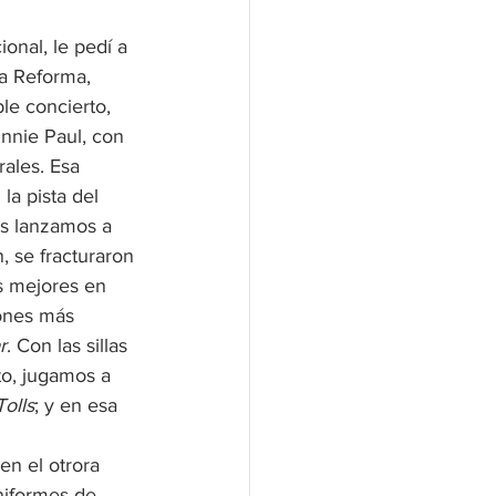
onal, le pedí a 
a Reforma, 
le concierto, 
innie Paul, con 
ales. Esa 
 la pista del 
s lanzamos a 
, se fracturaron 
s mejores en 
iones más 
r
. Con las sillas 
to, jugamos a 
olls
; y en esa 
n el otrora 
niformes de 