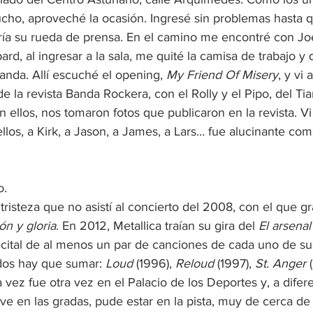
cho, aproveché la ocasión. Ingresé sin problemas hasta q
ía su rueda de prensa. En el camino me encontré con Joe 
ard, al ingresar a la sala, me quité la camisa de trabajo y
anda. Allí escuché el opening, 
My Friend Of Misery
, y vi 
 la revista Banda Rockera, con el Rolly y el Pipo, del Tia
ellos, nos tomaron fotos que publicaron en la revista. Vi
llos, a Kirk, a Jason, a James, a Lars… fue alucinante co
o.
isteza que no asistí al concierto del 2008, con el que gr
ón y gloria
. En 2012, Metallica traían su gira del 
El arsena
cital de al menos un par de canciones de cada uno de su
dos hay que sumar: 
Loud
 (1996), 
Reloud
 (1997), 
St. Anger
 
a vez fue otra vez en el Palacio de los Deportes y, a difere
ve en las gradas, pude estar en la pista, muy de cerca de