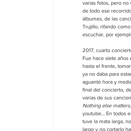
varias fotos, pero no
de todo ese recorrid
álbumes, de las canc
Trujillo, rifando co
escuchar, por ejempl
2017, cuarto conciert
Fue hace siete años e
hasta el frente, tom
ya no daba para estar
aguanté hora y media 
final del concierto, de
varias de sus cancion
Nothing else matters
youtube… En todos est
tuve la mata larga, n
largo y no cortarlo h