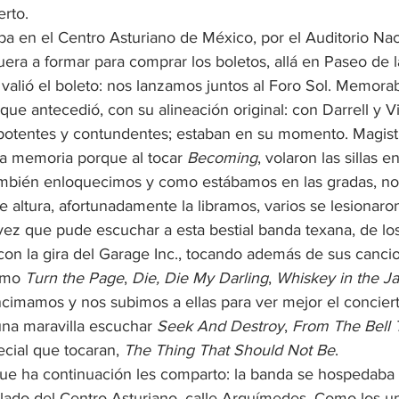
rto.
a en el Centro Asturiano de México, por el Auditorio Naci
era a formar para comprar los boletos, allá en Paseo de l
 valió el boleto: nos lanzamos juntos al Foro Sol. Memorab
que antecedió, con su alineación original: con Darrell y V
potentes y contundentes; estaban en su momento. Magistr
la memoria porque al tocar 
Becoming
, volaron las sillas en
ambién enloquecimos y como estábamos en las gradas, no
 altura, afortunadamente la libramos, varios se lesionaron
 vez que pude escuchar a esta bestial banda texana, de lo
 con la gira del Garage Inc., tocando además de sus canc
omo 
Turn the Page
, 
Die, Die My Darling
, 
Whiskey in the Ja
ncimamos y nos subimos a ellas para ver mejor el concier
 una maravilla escuchar 
Seek And Destroy
, 
From The Bell T
cial que tocaran, 
The Thing That Should Not Be
.
e ha continuación les comparto: la banda se hospedaba e
n lado del Centro Asturiano, calle Arquímedes. Como los u