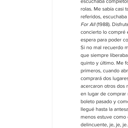
escuchaba completos, 
rolas. Me sabía casi 
referidos, escuchaba 
For All
 (1988). Disf
concierto lo compré e
espera para poder com
Si no mal recuerdo m
que siempre liberaban
quinto y último. Me f
primeros, cuando abr
comprará dos lugares
acercaron otros dos 
en lugar de comprar m
boleto pasado y como 
llegué hasta la antes
menos estuve como 
delincuente, je, je, je