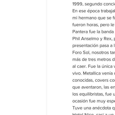
1999, segundo concie
En ese época trabajab
mi hermano que se fu
fueron horas, pero le
Pantera fue la banda 
Phil Anselmo y Rex, 
presentación pasa a 
Foro Sol, nosotros t
más de tres metros de
al caer. Fue la única
vivo. Metallica venía
conocidas, covers c
que aventaron, las e
los equilibristas, fue
ocasión fue muy espe
Tuve una anécdota qu
Hotel Nico, casi a u