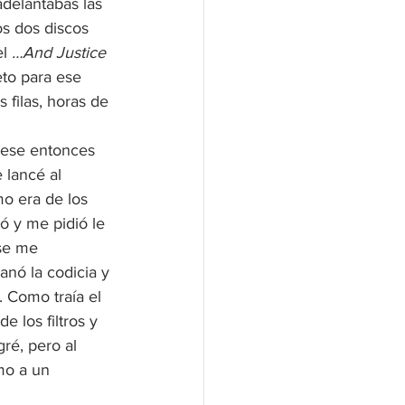
delantabas las 
os dos discos 
l 
…And Justice 
eto para ese 
 filas, horas de 
 ese entonces 
 lancé al 
mo era de los 
ó y me pidió le 
se me 
nó la codicia y 
. Como traía el 
 los filtros y 
ré, pero al 
o a un 