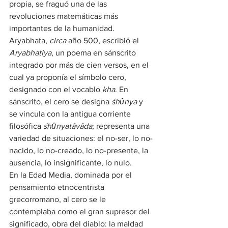
propia, se fraguó una de las 
revoluciones matemáticas más 
importantes de la humanidad.
Aryabhata, 
circa
 año 500, escribió el 
Aryabhatiya
, un poema en sánscrito 
integrado por más de cien versos, en el 
cual ya proponía el símbolo cero, 
designado con el vocablo 
kha
. En 
sánscrito, el cero se designa 
śhȗnya
 y 
se vincula con la antigua corriente 
filosófica 
śhȗnyatâvâda
; representa una 
variedad de situaciones: el no-ser, lo no-
nacido, lo no-creado, lo no-presente, la 
ausencia, lo insignificante, lo nulo.
En la Edad Media, dominada por el 
pensamiento etnocentrista 
grecorromano, al cero se le 
contemplaba como el gran supresor del 
significado, obra del diablo: la maldad 