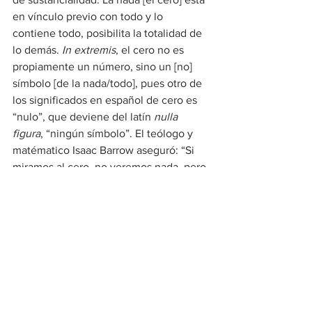
en vínculo previo con todo y lo 
contiene todo, posibilita la totalidad de 
lo demás. 
In extremis
, el cero no es 
propiamente un número, sino un [no] 
símbolo [de la nada/todo], pues otro de 
los significados en español de cero es 
“nulo”, que deviene del latín 
nulla 
figura
, “ningún símbolo”. El teólogo y 
matématico Isaac Barrow aseguró: “Si 
miramos al cero, no veremos nada, pero 
si miramos a través de él, veremos el 
mundo”.
En la esfera de lo ontológico, como 
miembros estelares del universo, del 
infinito, y deudores de los códigos 
neuronales de nuestro cerebro como 
parte del proceso evolutivo durante 
más de setecientos años para recrear el 