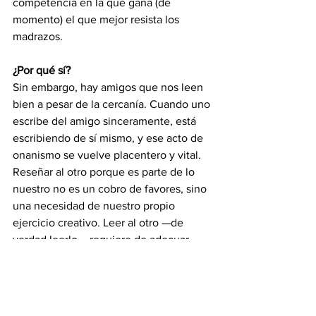
competencia en la que gana (de 
momento) el que mejor resista los 
madrazos.
¿Por qué sí?
Sin embargo, hay amigos que nos leen 
bien a pesar de la cercanía. Cuando uno 
escribe del amigo sinceramente, está 
escribiendo de sí mismo, y ese acto de 
onanismo se vuelve placentero y vital. 
Reseñar al otro porque es parte de lo 
nuestro no es un cobro de favores, sino 
una necesidad de nuestro propio 
ejercicio creativo. Leer al otro —de 
verdad leerlo— requiere de adecuar 
nuestro reloj anímico al suyo, y esto es 
más fácil cuando ese otro es un amigo 
con el que hemos compartido lecturas, 
intereses, cervezas, días.