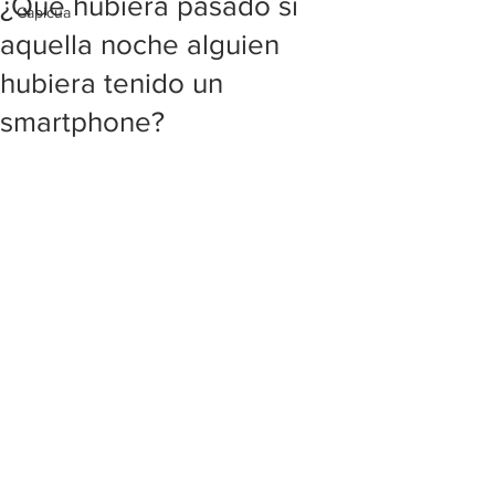
¿Qué hubiera pasado si
Capicúa
aquella noche alguien
hubiera tenido un
smartphone?