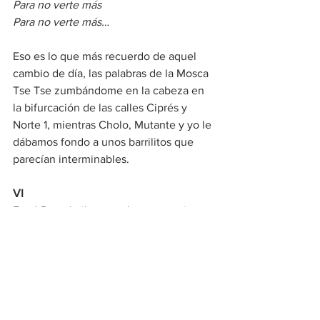
Para no verte más
Para no verte más… 
Eso es lo que más recuerdo de aquel 
cambio de día, las palabras de la Mosca 
Tse Tse zumbándome en la cabeza en 
la bifurcación de las calles Ciprés y 
Norte 1, mientras Cholo, Mutante y yo le 
dábamos fondo a unos barrilitos que 
parecían interminables. 
VI
En el Rexo bailamos salsa con actrices 
de Tv Azteca, cantamos a los Orishas; el 
Mutante se bebió hasta el agua del 
florero y el Ivanol terminó haciéndose 
amigo de la novia del dueño del bar, 
todo mientras Cholo bebía en la barra 
con unos cineastas que años después 