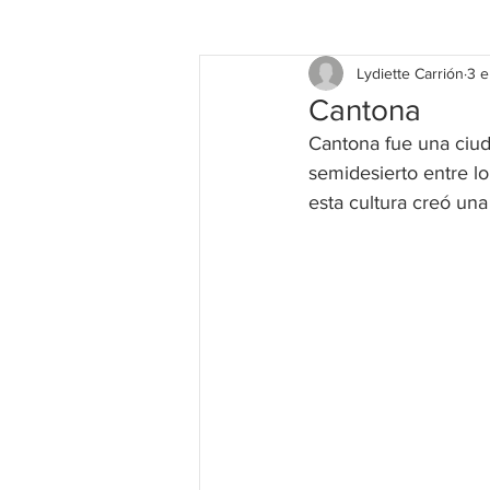
Lydiette Carrión
3 
Cantona
Cantona fue una ciud
semidesierto entre l
esta cultura creó un