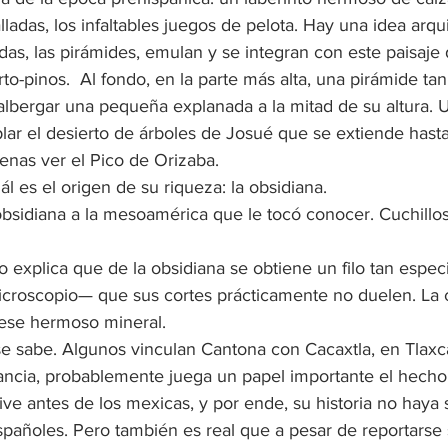
lladas, los infaltables juegos de pelota. Hay una idea arqu
adas, las pirámides, emulan y se integran con este paisaje d
to-pinos.  Al fondo, en la parte más alta, una pirámide tan
 albergar una pequeña explanada a la mitad de su altura. 
ar el desierto de árboles de Josué que se extiende hasta 
penas ver el Pico de Orizaba. 
es el origen de su riqueza: la obsidiana. 
bsidiana a la mesoamérica que le tocó conocer. Cuchillos,
 explica que de la obsidiana se obtiene un filo tan espec
microscopio— que sus cortes prácticamente no duelen. La c
ese hermoso mineral. 
se sabe. Algunos vinculan Cantona con Cacaxtla, en Tlaxca
rancia, probablemente juega un papel importante el hecho
ve antes de los mexicas, y por ende, su historia no haya 
españoles. Pero también es real que a pesar de reportarse 