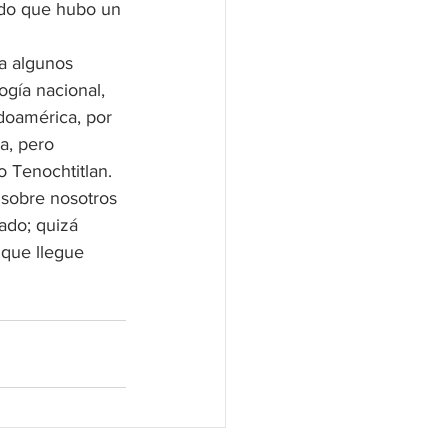
sado que hubo un 
a algunos 
gía nacional, 
doamérica, por 
a, pero 
Tenochtitlan. 
 sobre nosotros 
ado; quizá  
que llegue 