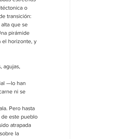
itéctonica o 
e transición: 
 alta que se 
Una pirámide 
el horizonte, y 
 agujas, 
ial —lo han 
arne ni se 
la. Pero hasta 
 de este pueblo 
sido atrapada 
sobre la 