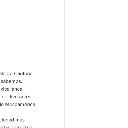
alabra Cantona 
 sabemos. 
xicallanca. 
 declive antes 
e de Mesoamérica
ciudad más 
adas estrechas 