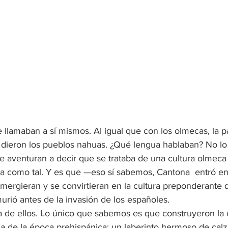
lamaban a sí mismos. Al igual que con los olmecas, la p
dieron los pueblos nahuas. ¿Qué lengua hablaban? No lo
 aventuran a decir que se trataba de una cultura olmeca 
a como tal. Y es que —eso sí sabemos, Cantona  entró en
mergieran y se convirtieran en la cultura preponderant
rió antes de la invasión de los españoles. 
de ellos. Lo único que sabemos es que construyeron la 
a de la época prehispánica: un laberinto hermoso de calz