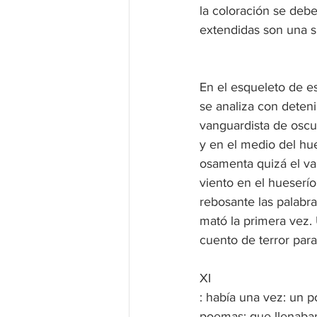
la coloración se deb
extendidas son una sú
En el esqueleto de e
se analiza con deten
vanguardista de oscu
y en el medio del hue
osamenta quizá el va
viento en el hueser
rebosante las palabra
mató la primera vez. 
cuento de terror para
XI
: había una vez: un p
poemas: que llenaban