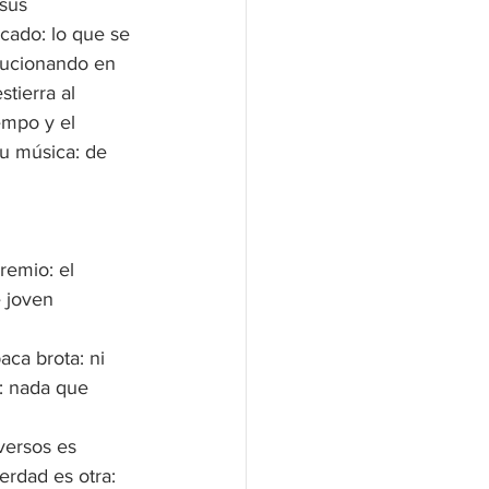
sus 
icado: lo que se 
olucionando en 
tierra al 
empo y el 
su música: de 
remio: el 
 joven 
ca brota: ni 
s: nada que 
versos es 
rdad es otra: 