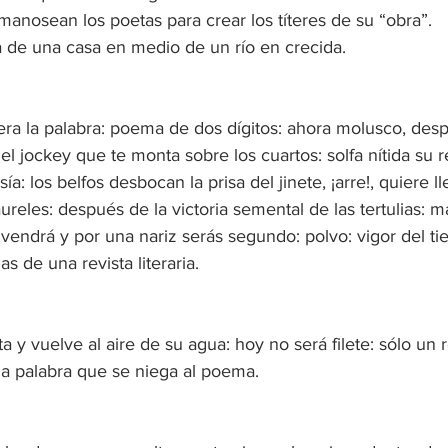
anosean los poetas para crear los títeres de su “obra”. 
 de una casa en medio de un río en crecida.
era la palabra: poema de dos dígitos: ahora molusco, des
del jockey que te monta sobre los cuartos: solfa nítida su 
a: los belfos desbocan la prisa del jinete, ¡arre!, quiere l
aureles: después de la victoria semental de las tertulias: 
 vendrá y por una nariz serás segundo: polvo: vigor del t
as de una revista literaria.
alta y vuelve al aire de su agua: hoy no será filete: sólo un 
 la palabra que se niega al poema.