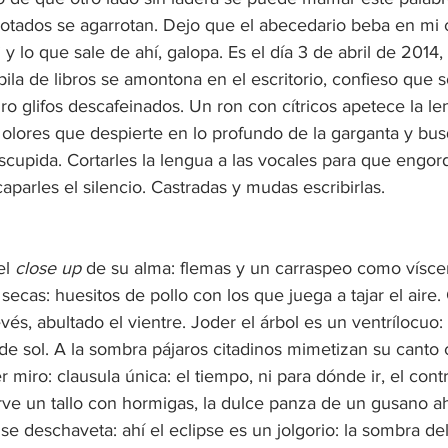
rrotados se agarrotan. Dejo que el abecedario beba en mi 
t” y lo que sale de ahí, galopa. Es el día 3 de abril de 2014,
la de libros se amontona en el escritorio, confieso que s
ro glifos descafeinados. Un ron con cítricos apetece la l
 olores que despierte en lo profundo de la garganta y bu
scupida. Cortarles la lengua a las vocales para que engor
caparles el silencio. Castradas y mudas escribirlas.
el 
close up
 de su alma: flemas y un carraspeo como vísce
ecas: huesitos de pollo con los que juega a tajar el aire. 
vés, abultado el vientre. Joder el árbol es un ventrílocuo: 
e sol. A la sombra pájaros citadinos mimetizan su canto c
er miro: clausula única: el tiempo, ni para dónde ir, el cont
irve un tallo con hormigas, la dulce panza de un gusano ah
e deschaveta: ahí el eclipse es un jolgorio: la sombra de