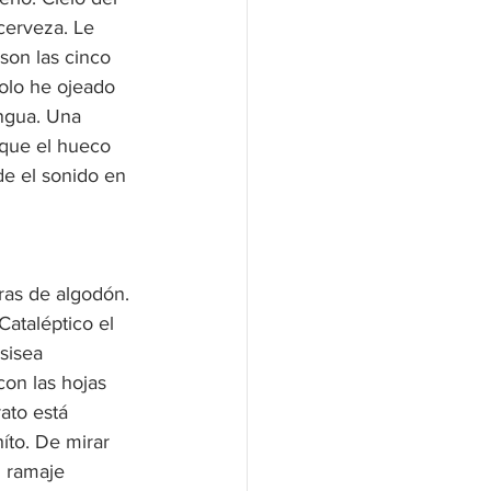
cerveza. Le 
 son las cinco 
olo he ojeado 
engua. Una 
sque el hueco 
de el sonido en 
ras de algodón. 
Cataléptico el 
sisea 
on las hojas 
rato está 
íto. De mirar 
l ramaje 