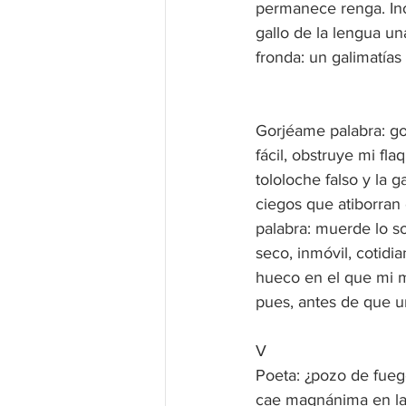
permanece renga. Inoí
gallo de la lengua una
fronda: un galimatía
Gorjéame palabra: go
fácil, obstruye mi fl
tololoche falso y la 
ciegos que atiborran
palabra: muerde lo so
seco, inmóvil, cotidi
hueco en el que mi 
pues, antes de que 
V
Poeta: ¿pozo de fuego
cae magnánima en la