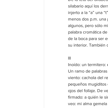
silabario aquí los de
injerto a la “a” una “
menos dos p.m. una pi
algunos, pero sólo mi
palabra cromática de
de la boca para ser e
su interior. También 
III
Inoído: un termitero: 
Un ramo de palabras s
viento: cachola del re
pequeños mugiditos d
ojos del follaje. De v
firmado: a quién le s
veo: mi alma gemela s