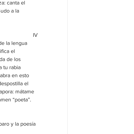
a: canta el 
Sudo a la 
IV
e la lengua 
fica el 
da de los 
 tu rabia 
labra en esto 
espostilla el 
vapora: mátame 
amen “poeta”.
aro y la poesía 