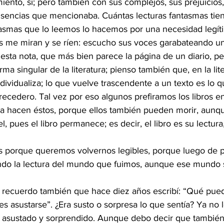
iento, sí; pero también con sus complejos, sus prejuicios,
usencias que mencionaba. Cuántas lecturas fantasmas tiene
asmas que lo leemos lo hacemos por una necesidad legít
os me miran y se ríen: escucho sus voces garabateando un
esta nota, que más bien parece la página de un diario, p
rma singular de la literatura; pienso también que, en la lite
ndividualiza; lo que vuelve trascendente a un texto es lo q
ecedero. Tal vez por eso algunos prefiramos los libros e
 hacen éstos, porque ellos también pueden morir, aunqu
 pues el libro permanece; es decir, el libro es su lectura, 
s porque queremos volvernos legibles, porque luego de 
ndo la lectura del mundo que fuimos, aunque ese mundo
 recuerdo también que hace diez años escribí: “Qué pue
es asustarse”. ¿Era susto o sorpresa lo que sentía? Ya no l
o asustado y sorprendido. Aunque debo decir que también