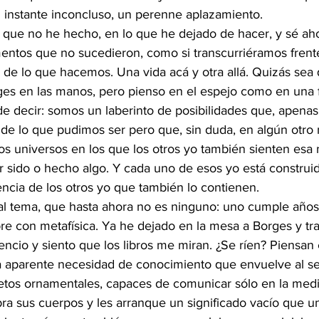
n instante inconcluso, un perenne aplazamiento.
 que no he hecho, en lo que he dejado de hacer, y sé aho
entos que no sucedieron, como si transcurriéramos frent
 de lo que hacemos. Una vida acá y otra allá. Quizás sea
rges en las manos, pero pienso en el espejo como en una
 de decir: somos un laberinto de posibilidades que, apenas 
de lo que pudimos ser pero que, sin duda, en algún otr
ios universos en los que los otros yo también sienten esa 
r sido o hecho algo. Y cada uno de esos yo está construid
encia de los otros yo que también lo contienen.
al tema, que hasta ahora no es ninguno: uno cumple años
re con metafísica. Ya he dejado en la mesa a Borges y tra
encio y siento que los libros me miran. ¿Se ríen? Piensan
a aparente necesidad de conocimiento que envuelve al s
etos ornamentales, capaces de comunicar sólo en la medi
abra sus cuerpos y les arranque un significado vacío que u