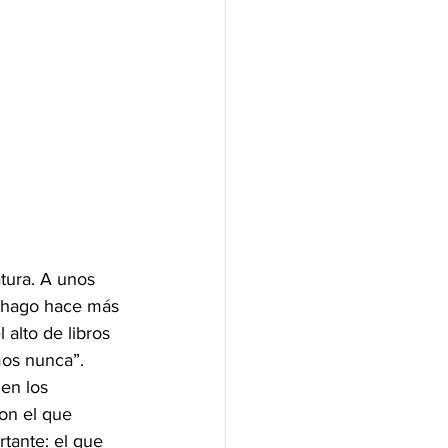
tura. A unos 
o hago hace más 
alto de libros 
mos nunca”. 
en los 
on el que 
tante: el que 