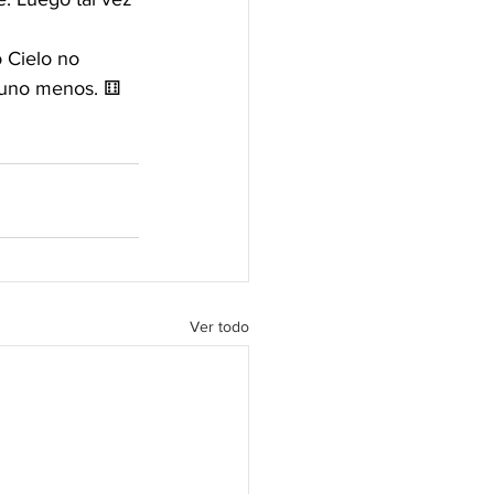
o Cielo no 
o: uno menos. ⚅
Ver todo