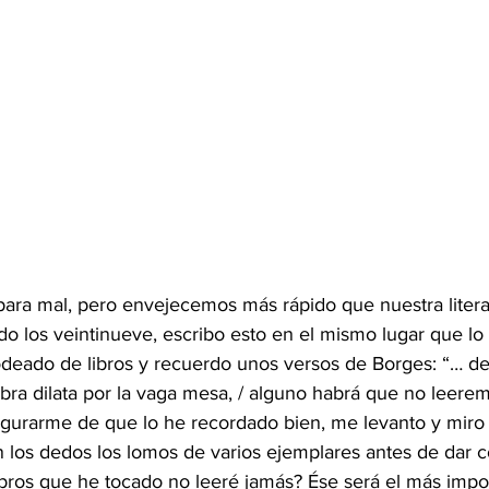
 para mal, pero envejecemos más rápido que nuestra litera
do los veintinueve, escribo esto en el mismo lugar que l
deado de libros y recuerdo unos versos de Borges: “… del 
bra dilata por la vaga mesa, / alguno habrá que no leere
egurarme de que lo he recordado bien, me levanto y miro 
n los dedos los lomos de varios ejemplares antes de dar c
ibros que he tocado no leeré jamás? Ése será el más impor