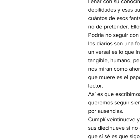
llenar con su conocim
debilidades y esas a
cuántos de esos fant
no de pretender. Ell
Podría no seguir con 
los diarios son una fo
universal es lo que i
tangible, humano, per
nos miran como ahora
que muere es el papel,
lector.
Así es que escribimo
queremos seguir sie
por ausencias.
Cumplí veintinueve y
sus diecinueve si no 
que sí sé es que sig