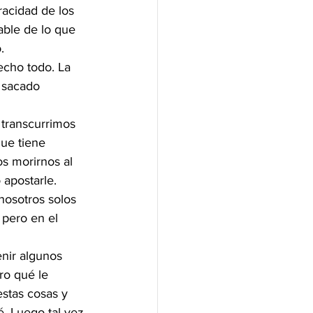
racidad de los 
able de lo que 
.
echo todo. La 
 sacado 
 transcurrimos 
ue tiene 
s morirnos al 
apostarle. 
nosotros solos 
pero en el 
nir algunos 
ero qué le 
estas cosas y 
. Luego tal vez 