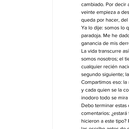
cambiado. Por decir a
veinte empieza a desa
queda por hacer, del
Ya lo dije: somos lo
paradoja. Me he dado
ganancia de mis derro
La vida transcurre as
somos nosotros; el t
cualquier recién nac
segundo siguiente; la
Compartimos eso: la m
y cada quien se la c
inodoro todo se mira 
Debo terminar estas 
comentarios: ¿estará tr
hicieron a este tipo?
las escribo antes de