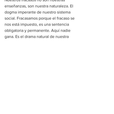
enseñanzas, son nuestra naturaleza. El 
dogma imperante de nuestro sistema 
social. Fracasamos porque el fracaso se 
nos está impuesto, es una sentencia 
obligatoria y permanente. Aquí nadie 
gana. Es el drama natural de nuestra 
vida. Somos los deslíñanos Margarito 
jugando de manera indefinida para 
perder. Somos la selección nacional 
esperando el quinto partido, 
manteniendo la esperanza entre 
mentadas de madre y gritos de PUTO, 
porque de victorias nada, de derrotas 
todas. 
Cada fracaso nos enseña que 
necesitamos aprender que hemos sido 
sólo víctimas del éxito del otro, de 
nuestro deseo de ser el otro, del anhelo 