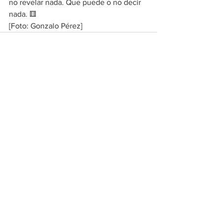
no revelar nada. Que puede o no decir 
nada. ⚅
[Foto: Gonzalo Pérez]
Ver todo
Entradas recientes