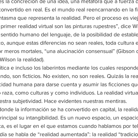
l es la concreción de una idea, una metáfora que a fuerza 
nvertido en real. Es el mundo real reencarnando en la fi
ntasma que representa la realidad. Pero el proceso es viejo
rimer realidad virtual son las pinturas rupestres”, dice W
 sentido humano del lenguaje, de la posibilidad de estable
o, aunque estas diferencias no sean reales, toda cultura es
 por meros mortales, “una alucinación consensual” (Gibson d
Wilson la realidad).
lítica e incluso los laberintos mediante los cuales respo
do, son ficticios. No existen, no son reales. Quizás la real
idad humana para darse cuenta y asumir las ficciones q
 raza, como culturas y como individuos. La realidad virtu
estra subjetividad. Hace evidentes nuestras mentiras.
nde la información se ha convertido en capital, la realida
rincipal su intangibilidad. Es un nuevo espacio, un espacio
ca, es el lugar en el que estamos cuando hablamos por te
ía se habla de “realidad aumentada”: la realidad “tradicio