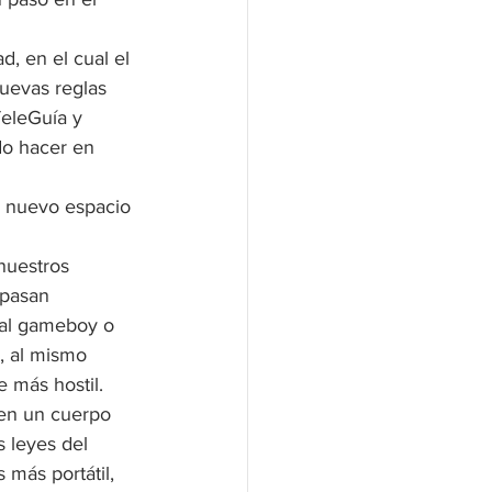
, en el cual el 
uevas reglas 
TeleGuía y 
do hacer en 
 
n nuevo espacio 
nuestros 
 pasan 
, al gameboy o 
, al mismo 
e más hostil.
nen un cuerpo 
 leyes del 
 más portátil, 