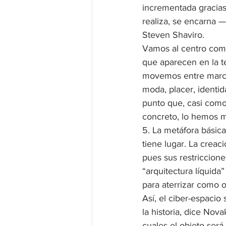
incrementada gracias 
realiza, se encarna —
Steven Shaviro.
Vamos al centro come
que aparecen en la t
movemos entre marca
moda, placer, identida
punto que, casi como
concreto, lo hemos ma
5. La metáfora básica 
tiene lugar. La creac
pues sus restriccion
“arquitectura líquida”
para aterrizar como 
Así, el ciber-espacio 
la historia, dice Nova
cuales el objeto será