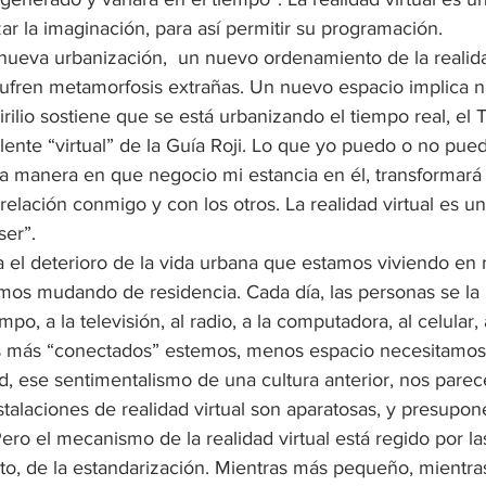
ar la imaginación, para así permitir su programación.
nueva urbanización,  un nuevo ordenamiento de la realidad
sufren metamorfosis extrañas. Un nuevo espacio implica n
irilio sostiene que se está urbanizando el tiempo real, el 
lente “virtual” de la Guía Roji. Lo que yo puedo o no pue
la manera en que negocio mi estancia en él, transformará
elación conmigo y con los otros. La realidad virtual es u
er”.
a el deterioro de la vida urbana que estamos viviendo en 
mos mudando de residencia. Cada día, las personas se la
po, a la televisión, al radio, a la computadora, al celular
as más “conectados” estemos, menos espacio necesitamos
d, ese sentimentalismo de una cultura anterior, nos parec
stalaciones de realidad virtual son aparatosas, y presupo
ro el mecanismo de la realidad virtual está regido por las
to, de la estandarización. Mientras más pequeño, mientras