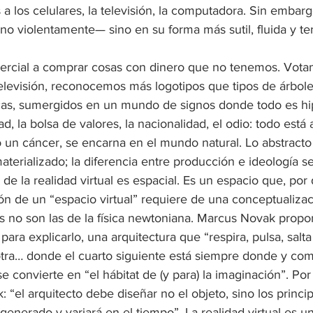
a los celulares, la televisión, la computadora. Sin embargo,
no violentamente— sino en su forma más sutil, fluida y te
rcial a comprar cosas con dinero que no tenemos. Votam
elevisión, reconocemos más logotipos que tipos de árbole
s, sumergidos en un mundo de signos donde todo es hipe
d, la bolsa de valores, la nacionalidad, el odio: todo está 
 un cáncer, se encarna en el mundo natural. Lo abstracto 
terializado; la diferencia entre producción e ideología s
de la realidad virtual es espacial. Es un espacio que, por 
ión de un “espacio virtual” requiere de una conceptualizac
es no son las de la física newtoniana. Marcus Novak propo
 para explicarlo, una arquitectura que “respira, pulsa, salt
otra… donde el cuarto siguiente está siempre donde y como
se convierte en “el hábitat de (y para) la imaginación”. Po
k: “el arquitecto debe diseñar no el objeto, sino los princip
 generado y variará en el tiempo”. La realidad virtual es u