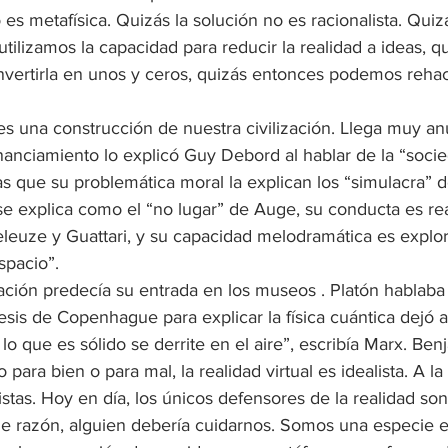
 es metafísica. Quizás la solución no es racionalista. Quizá
utilizamos la capacidad para reducir la realidad a ideas, qui
vertirla en unos y ceros, quizás entonces podemos rehace
l es una construcción de nuestra civilización. Llega muy a
inanciamiento lo explicó Guy Debord al hablar de la “socie
s que su problemática moral la explican los “simulacra” de
e explica como el “no lugar” de Auge, su conducta es rea
eleuze y Guattari, y su capacidad melodramática es explor
spacio”.
ación predecía su entrada en los museos . Platón hablaba
esis de Copenhague para explicar la física cuántica dejó a 
lo que es sólido se derrite en el aire”, escribía Marx. Benj
 para bien o para mal, la realidad virtual es idealista. A la
stas. Hoy en día, los únicos defensores de la realidad son 
tiene razón, alguien debería cuidarnos. Somos una especie e