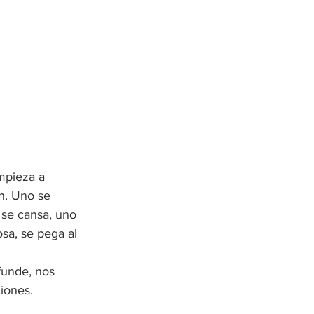
mpieza a 
n. Uno se 
 se cansa, uno 
osa, se pega al 
funde, nos 
iones. 