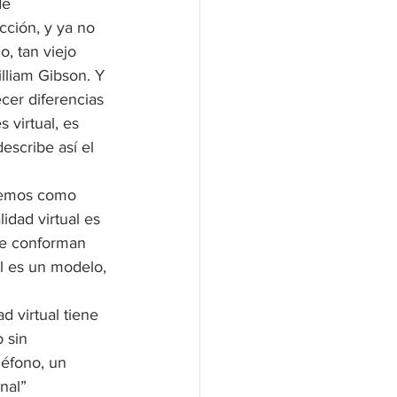
de 
cción, y ya no 
, tan viejo 
illiam Gibson. Y 
cer diferencias 
 virtual, es 
escribe así el 
ndemos como 
idad virtual es 
ue conforman 
al es un modelo, 
d virtual tiene 
 sin 
léfono, un 
nal” 