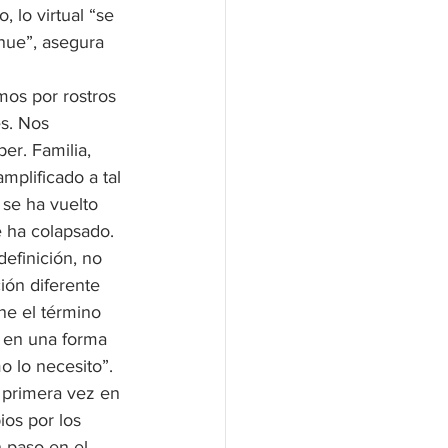
 lo virtual “se 
nue”, asegura 
os por rostros 
s. Nos 
r. Familia, 
amplificado a tal 
se ha vuelto 
e ha colapsado.
definición, no 
ión diferente 
ne el término 
a en una forma 
 lo necesito”. 
r primera vez en 
ios por los 
n paso en el 