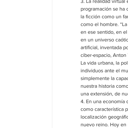
3. La realidad virtua
programación se ha co
la ficción como un fa
como el hombre. “La p
en ese sentido, en el
en un universo caótic
artificial, inventada
ciber-espacio, Anton 
La vida urbana, la po
individuos ante el mun
simplemente la capac
nuestra historia como
una extensión, de nu
4. En una economía do
como característica p
localización geográfi
nuevo reino. Hoy en d