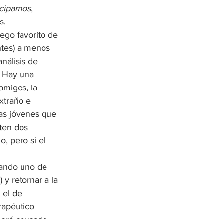
icipamos
, 
s.
ego favorito de 
ntes) a menos 
nálisis de 
. Hay una 
amigos, la 
xtraño e 
as jóvenes que 
sten dos 
o, pero si el 
uando uno de 
 y retornar a la 
 el de 
rapéutico 