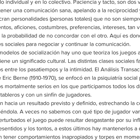
lo individual y en lo colectivo. Paciencia y tacto, son dos 
ener una comunicación sana, apelando a la reciprocidad y
cran personalidades (personas totales) que no son siempre
tos, aficiones, costumbres, preferencias, intereses, tan v
la probabilidad de no concordar con el otro. Aquí es don
es sociales para negociar y continuar la comunicación.
 modelos de socialización hay uno que teoriza los juegos
tiene un significado cultural. Las distintas clases sociales 
s entre los pasatiempos y la intimidad. El Análisis Transac
Eric Berne (1910-1970), se enfocó en la psiquiatría social 
os mortalmente serios en los que participamos todos los d
tableros y con un sinfín de jugadores. 
 hacia un resultado previsto y definido, estrechando la 
iéndola. A veces no sabemos con qué tipo de jugador va
rturbados el juego puede resultar desgastante por su infle
esentidos y los tontos, a estos últimos hay mantenerlos a d
n tener comportamientos inapropiados y torpes en moment