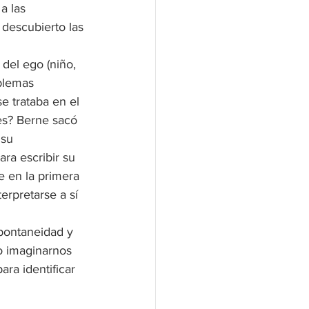
a las 
 descubierto las 
del ego (niño, 
oblemas 
e trataba en el 
es? Berne sacó 
 su 
ra escribir su 
 en la primera 
erpretarse a sí 
spontaneidad y 
 o imaginarnos 
ra identificar 