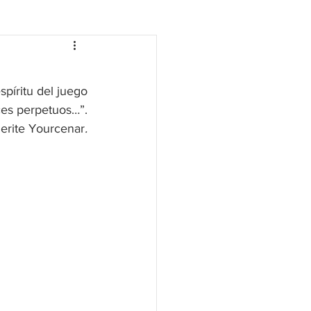
píritu del juego
ces perpetuos…”.
erite Yourcenar
.