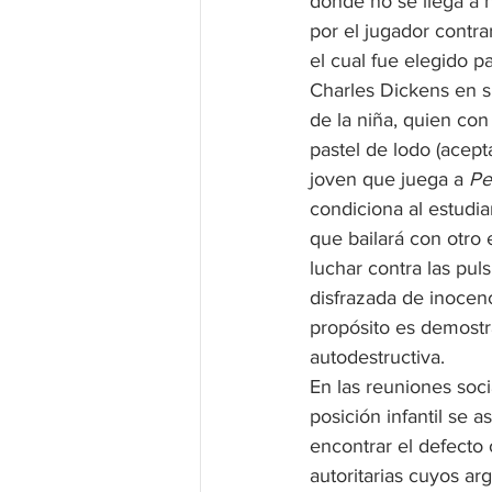
donde no se llega a n
por el jugador contra
el cual fue elegido p
Charles Dickens en s
de la niña, quien co
pastel de lodo (acept
joven que juega a 
Pe
condiciona al estudia
que bailará con otro 
luchar contra las pul
disfrazada de inocenc
propósito es demostra
autodestructiva.
En las reuniones soc
posición infantil se
encontrar el defecto o
autoritarias cuyos ar