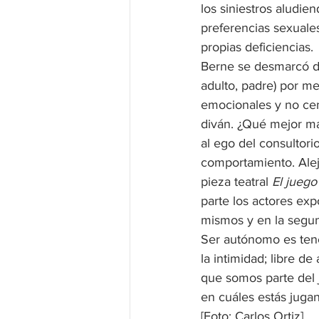
los siniestros aludien
preferencias sexuales
propias deficiencias.
Berne se desmarcó de 
adulto, padre) por me
emocionales y no cen
diván. ¿Qué mejor ma
al ego del consultorio
comportamiento. Alej
pieza teatral 
El juego
parte los actores exp
mismos y en la segun
Ser autónomo es tener
la intimidad; libre d
que somos parte del j
en cuáles estás juga
[Foto: Carlos Ortiz]