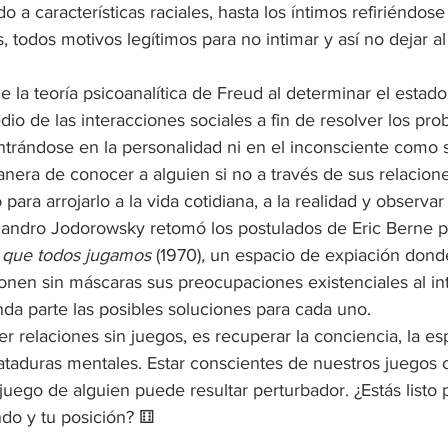
do a características raciales, hasta los íntimos refiriéndose 
, todos motivos legítimos para no intimar y así no dejar al
la teoría psicoanalítica de Freud al determinar el estado 
dio de las interacciones sociales a fin de resolver los pr
trándose en la personalidad ni en el inconsciente como s
nera de conocer a alguien si no a través de sus relacion
 para arrojarlo a la vida cotidiana, a la realidad y observar
andro Jodorowsky retomó los postulados de Eric Berne pa
 que todos jugamos 
(1970)
, 
un espacio de expiación donde
onen sin máscaras sus preocupaciones existenciales al int
da parte las posibles soluciones para cada uno. 
 relaciones sin juegos, es recuperar la conciencia, la e
e ataduras mentales. Estar conscientes de nuestros juegos
uego de alguien puede resultar perturbador. ¿Estás listo pa
ndo y tu posición? ⚅