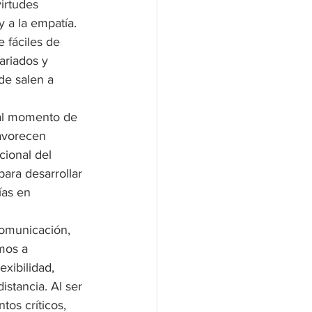
virtudes 
 a la empatía. 
 fáciles de 
ariados y 
de salen a 
 al momento de 
favorecen 
cional del 
para desarrollar 
ías en 
comunicación, 
mos a 
xibilidad, 
istancia. Al ser 
os críticos, 