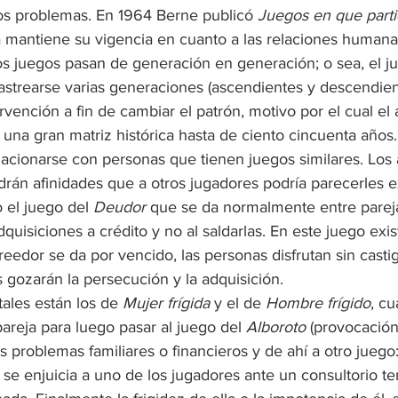
s problemas. En 1964 Berne publicó 
Juegos en que part
 mantiene su vigencia en cuanto a las relaciones humana
los juegos pasan de generación en generación; o sea, el ju
strearse varias generaciones (ascendientes y descendie
vención a fin de cambiar el patrón, motivo por el cual el a
 una gran matriz histórica hasta de ciento cincuenta años
lacionarse con personas que tienen juegos similares. Los 
ndrán afinidades que a otros jugadores podría parecerles e
el juego del 
Deudor
 que se da normalmente entre parej
dquisiciones a crédito y no al saldarlas. En este juego exi
creedor se da por vencido, las personas disfrutan sin castig
os gozarán la persecución y la adquisición.
tales están los de 
Mujer frígida
 y el de 
Hombre frígido
, c
pareja para luego pasar al juego del 
Alboroto
 (provocación)
s problemas familiares o financieros y de ahí a otro juego:
 se enjuicia a uno de los jugadores ante un consultorio te