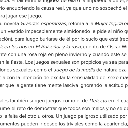
ada. Finalmente la frigidez de ella o la impotencia de él,
rio encubriendo la causa real, ya que uno no sospechó el 
ara jugar ese juego. 
u novela 
Grandes esperanzas
, retoma a la 
Mujer frígida
 e
n un vestido impecablemente almidonado le pide al niño q
ación), para luego burlarse de él por lo sucio que está (rec
leen los dos
 en 
El Ruiseñor y la rosa
, cuento de Oscar Wi
nte con una rosa roja en pleno invierno y cuando este se l
en la fiesta. Los juegos sexuales son propicios ya sea para
siones sexuales como el 
Juego de la media
 de naturaleza 
ia con la intención de excitar la sensualidad del sexo mas
r que la gente tiene mente lasciva ignorando la actitud p
iales también surgen juegos como el de 
Defecto
 en el cu
 asume el reto de demostrar que todos son malos y no se d
 la falta del otro u otros. Un juego peligroso utilizado po
gumentos pueden ir desde los triviales como la apariencia