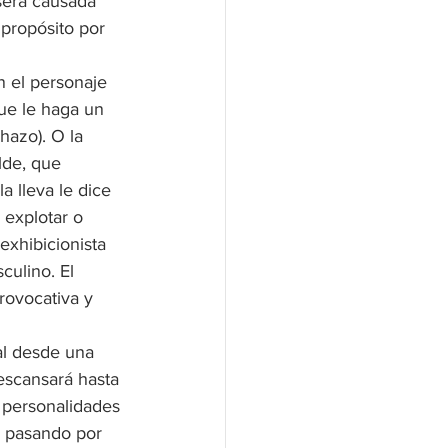
 será causada 
propósito por 
n el personaje 
ue le haga un 
hazo). O la 
lde, que 
a lleva le dice 
 explotar o 
exhibicionista 
culino. El 
rovocativa y 
al desde una 
escansará hasta 
r personalidades 
, pasando por 