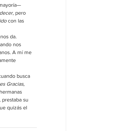
 mayoría— 
decer
, pero 
ido 
con las 
nos da. 
uando nos 
anos. A mí me 
damente 
 cuando busca 
res Gracias, 
 hermanas 
, prestaba su 
ue quizás el 