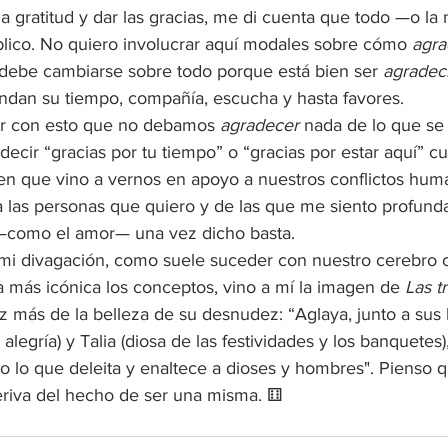
a gratitud y dar las gracias, me di cuenta que todo —o la
íblico. No quiero involucrar aquí modales sobre cómo 
agra
 debe cambiarse sobre todo porque está bien ser 
agradec
ndan su tiempo, compañía, escucha y hasta favores.
r con esto que no debamos 
agradecer 
nada de lo que se 
ecir “gracias por tu tiempo” o “gracias por estar aquí” c
n que vino a vernos en apoyo a nuestros conflictos hum
 a las personas que quiero y de las que me siento profun
—como el amor— una vez dicho basta.
mi divagación, como suele suceder con nuestro cerebro
a más icónica los conceptos, vino a mí la imagen de 
Las t
 más de la belleza de su desnudez: “Aglaya, junto a sus
 alegría) y Talia (diosa de las festividades y los banquetes)
do lo que deleita y enaltece a dioses y hombres". Pienso q
eriva del hecho de ser una misma. ⚅