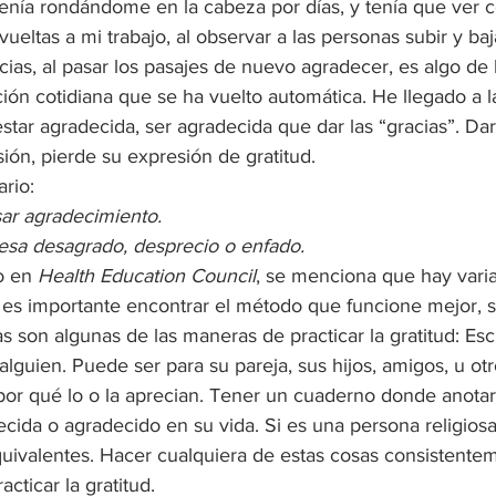
enía rondándome en la cabeza por días, y tenía que ver c
 vueltas a mi trabajo, al observar a las personas subir y baj
acias, al pasar los pasajes de nuevo agradecer, es algo d
ión cotidiana que se ha vuelto automática. He llegado a l
tar agradecida, ser agradecida que dar las “gracias”. Dar 
ión, pierde su expresión de gratitud.
rio:
ar agradecimiento.
esa desagrado, desprecio o enfado.
o en 
Health Education Council
, se menciona que hay vari
 y es importante encontrar el método que funcione mejor, 
as son algunas de las maneras de practicar la gratitud: Esc
lguien. Puede ser para su pareja, sus hijos, amigos, u otro
por qué lo o la aprecian. Tener un cuaderno donde anotar 
ecida o agradecido en su vida. Si es una persona religiosa 
uivalentes. Hacer cualquiera de estas cosas consistentem
acticar la gratitud.