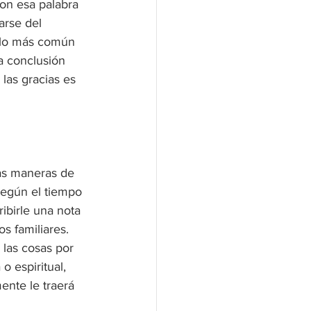
on esa palabra 
arse del 
e lo más común 
a conclusión 
las gracias es 
as maneras de 
según el tiempo 
ribirle una nota 
s familiares. 
las cosas por 
o espiritual, 
ente le traerá 