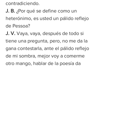
contradiciendo.
J. B.
 ¿Por qué se define como un 
heterónimo, es usted un pálido reflejo 
de Pessoa?
J. V.
 Vaya, vaya, después de todo si 
tiene una pregunta, pero, no me da la 
gana contestarla, ante el pálido reflejo 
de mi sombra, mejor voy a comerme 
otro mango, hablar de la poesía da 
hambre. De ese hoyo sin fondo que a 
veces tiene mil definiciones y otras sólo 
se queda callada, como usted ahora, 
porque lo he descubierto, escritor que 
se disfraza de mí para preguntar lo que 
ya sabe. Así que dé la media vuelta y 
váyase por donde vino, ahórreme las 
palabras.
Fue todo lo que dijo, comenzó a 
comerse su mango y a impulsarse con 