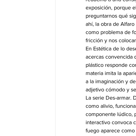
exposición, porque e
preguntarnos qué sign
ahí, la obra de Alfar
como problema de form
fricción y nos coloc
En Estética de lo de
acercas convencida d
plástico responde co
materia imita la apar
a la imaginación y de
adjetivo cómodo y s
La serie Des-armar. 
como alivio, funcion
componente lúdico, po
interactivo convoca 
fuego aparece como e