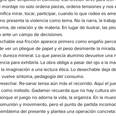
l montaje no solo ordena piezas, ordena tensiones y nos 
ifica mirar, tocar, participar, cuando lo que rodea es am
o no presenta la violencia como tema. No la narra, la traba
a, de relación y de materia. En lugar de ilustrar, las pi
an ante un campo de decisiones.
sechable esa fricción aparece primero como engaño perce
e ver un pliegue de papel y el peso desmiente la mirada.
n dureza mineral. Lo que parecía aluminio devuelve una no
iencia para exhibirla. La obra obliga a pasar del ojo a la m
 la imaginación a una lectura ética. Lo desechable deja de
e vuelve síntoma, pedagogía del consumo.
Desechar. Re-sanar tensa aún más el recorrido. Aquí el ju
a como método. Gadamer recuerda que no hay cultura sin
rque el juego no adorna la vida, la organiza. En la muestr
comunión y movimiento, pero el punto de partida incomod
mblema del presente y plantea una operación concreta: re