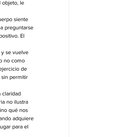
 objeto, le 
uerpo siente 
 a preguntarse 
ositivo. El 
 y se vuelve 
ero no como 
jercicio de 
sin permitir 
 claridad 
a no ilustra 
sino qué nos 
uando adquiere 
ugar para el 