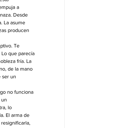
empuja a 
enaza. Desde 
ja. La asume 
ezas producen 
ptivo. Te 
 Lo que parecía 
bleza fría. La 
ano, de la mano 
 ser un 
ego no funciona 
 un 
a, lo 
a. El arma de 
significarla, 