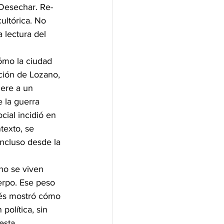
 Desechar. Re-
ultórica. No 
 lectura del 
ómo la ciudad 
ación de Lozano, 
iere a un 
 la guerra 
cial incidió en 
texto, se 
ncluso desde la 
no se viven 
rpo. Ese peso 
cés mostró cómo 
política, sin 
esta 