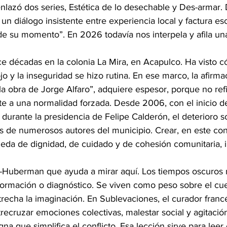
nlazó dos series, Estética de lo desechable y Des-armar.
 un diálogo insistente entre experiencia local y factura esc
e su momento”. En 2026 todavía nos interpela y afila una
ce décadas en la colonia La Mira, en Acapulco. Ha visto c
ojo y la inseguridad se hizo rutina. En ese marco, la afirm
la obra de Jorge Alfaro”, adquiere espesor, porque no ref
te a una normalidad forzada. Desde 2006, con el inicio de
 durante la presidencia de Felipe Calderón, el deterioro so
s de numerosos autores del municipio. Crear, en este con
da de dignidad, de cuidado y de cohesión comunitaria, i
i-Huberman que ayuda a mirar aquí. Los tiempos oscuros 
rmación o diagnóstico. Se viven como peso sobre el cue
strecha la imaginación. En Sublevaciones, el curador fran
ecruzar emociones colectivas, malestar social y agitación 
na que simplifica el conflicto. Esa lección sirve para leer 