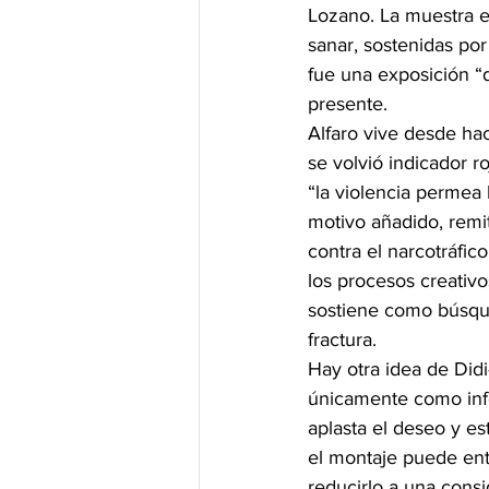
Lozano. La muestra e
sanar, sostenidas por
fue una exposición “d
presente.
Alfaro vive desde ha
se volvió indicador r
“la violencia permea 
motivo añadido, remi
contra el narcotráfico
los procesos creativo
sostiene como búsque
fractura.
Hay otra idea de Did
únicamente como info
aplasta el deseo y e
el montaje puede entr
reducirlo a una consig