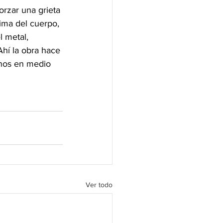
orzar una grieta 
ima del cuerpo, 
l metal, 
hí la obra hace 
rnos en medio 
Ver todo