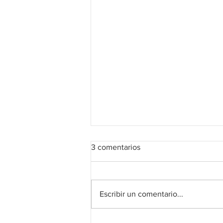
3 comentarios
¡Ahí viene Borja!
Escribir un comentario...