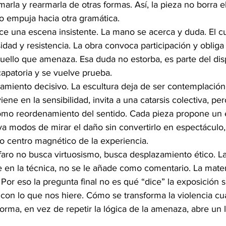
arla y rearmarla de otras formas. Así, la pieza no borra el
lo empuja hacia otra gramática.
ce una escena insistente. La mano se acerca y duda. El c
dad y resistencia. La obra convoca participación y obliga
quello que amenaza. Esa duda no estorba, es parte del disp
capatoria y se vuelve prueba.
zamiento decisivo. La escultura deja de ser contemplación
viene en la sensibilidad, invita a una catarsis colectiva, p
como reordenamiento del sentido. Cada pieza propone un e
ya modos de mirar el daño sin convertirlo en espectáculo, 
 centro magnético de la experiencia.
lfaro no busca virtuosismo, busca desplazamiento ético. La
e en la técnica, no se le añade como comentario. La materi
 Por eso la pregunta final no es qué “dice” la exposición 
on lo que nos hiere. Cómo se transforma la violencia c
 forma, en vez de repetir la lógica de la amenaza, abre un l