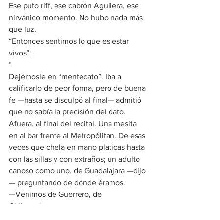
Ese puto riff, ese cabrón Aguilera, ese 
nirvánico momento. No hubo nada más 
que luz.
“Entonces sentimos lo que es estar 
vivos”…
*
Dejémosle en “mentecato”. Iba a 
calificarlo de peor forma, pero de buena 
fe —hasta se disculpó al final— admitió 
que no sabía la precisión del dato.
Afuera, al final del recital. Una mesita 
en al bar frente al Metropólitan. De esas 
veces que chela en mano platicas hasta 
con las sillas y con extraños; un adulto 
canoso como uno, de Guadalajara —dijo
— preguntando de dónde éramos.
—Venimos de Guerrero, de 
Chilpancingo.
—¡Ah!, de donde es este díyei greñudo, 