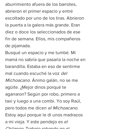
aburrimiento afuera de los barrotes, 
abrieron el primer espacio y entré 
escoltado por uno de los tiras. Abrieron 
la puerta a la galera más grande. Eran 
diez o doce los seleccionados de ese 
fin de semana. Ellos, mis compañeros 
de pijamada.
Busqué un espacio y me tumbé. Mi 
mamá no sabría que pasaría la noche en 
barandilla. Estaba en eso de sentirme 
mal cuando escuché la voz 
del 
Michoacano
. Ánimo galán, no se me 
agüite. ¿Mejor dinos porqué te 
agarraron? Según por robo, primero a 
taxi y luego a una combi. Yo soy Raúl, 
pero todos me dicen 
el Michoacano
. 
Estoy aquí porque le di unos madrazos 
a mi vieja. Y este pendejo es 
el 
Chilango
. Trabajo robando en el 