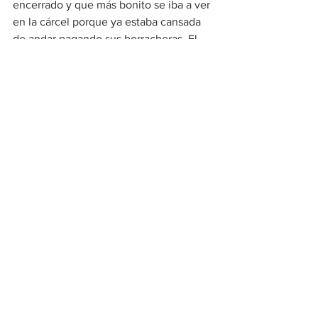
encerrado y que más bonito se iba a ver 
en la cárcel porque ya estaba cansada 
de andar pagando sus borracheras. El 
olvidadizo se olvidó de todo pudor y se 
soltó a llorar, lleno de pena y llanto se 
metió a los baños que apestaban a 
mierda y orines, lo sé porque toda la 
galera olía igualito pero menos fuerte. 
Las lengüetas de mis falsos 
Converse
bebían como perros sedientos de 
aquellos charquitos. Me llamaron. Ora sí 
ya te chingaste. Te vas a ir directo a la 
grande por pendejo y ambicioso. Más te 
hubiera valido soltar el varo. Me dijo 
uno de los policías.
Me amarraron un paliacate sobre los 
ojos. Aquí está, dijo uno, lo agarramos 
cerca de donde ocurrió el robo. ¿Es él? 
¿verdad? Le preguntaron a alguien y 