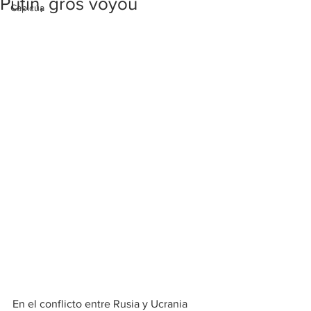
Putin, gros voyou
Capicúa
En el conflicto entre Rusia y Ucrania 