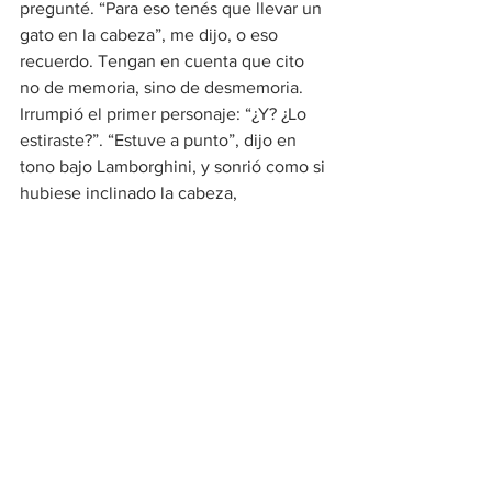
pregunté. “Para eso tenés que llevar un 
gato en la cabeza”, me dijo, o eso 
recuerdo. Tengan en cuenta que cito 
no de memoria, sino de desmemoria. 
Irrumpió el primer personaje: “¿Y? ¿Lo 
estiraste?”. “Estuve a punto”, dijo en 
tono bajo Lamborghini, y sonrió como si 
hubiese inclinado la cabeza, 
cazurramente. ⚅
[Foto: Carlos Ortiz]
Ver todo
Entradas recientes