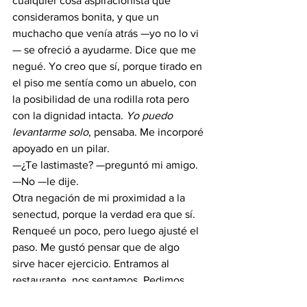
cualquier cosa aspiracionista que 
consideramos bonita, y que un 
muchacho que venía atrás —yo no lo vi
— se ofreció a ayudarme. Dice que me 
negué. Yo creo que sí, porque tirado en 
el piso me sentía como un abuelo, con 
la posibilidad de una rodilla rota pero 
con la dignidad intacta. 
Yo puedo 
levantarme solo
, pensaba. Me incorporé 
apoyado en un pilar.
—¿Te lastimaste? —preguntó mi amigo.
—No —le dije.
Otra negación de mi proximidad a la 
senectud, porque la verdad era que sí. 
Renqueé un poco, pero luego ajusté el 
paso. Me gustó pensar que de algo 
sirve hacer ejercicio. Entramos al 
restaurante, nos sentamos. Pedimos 
café para comenzar. Más tarde, la 