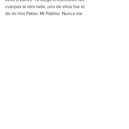
cuerpos al otro lado, uno de ellos fue el 
de mi hijo Pablo. Mi Pablito. Nunca me 
iré de esta ciudad porque aquí lo 
enterré. Y así tuviera la chance de irme 
pa’l otro lado, yo aquí me quedo.
La señora siguió y siguió, no paraba de 
hablar: después de haber visto con a mi 
hijo deambular por la colonia, no pienso 
irme. Un día, en sueños, se me apareció 
mi Pablito, triste, como alma en pena. 
Pa’ no verlo así, le dije: hijo mío, 
agárrate del Miguel Arcángel, pero 
agárrate bien fuerte.
Y ahora sí que creí en esas tantas 
leyendas que hay en la ciudad.
Terminamos de desayunar e hicimos 
sobremesa. La mujer se disculpó. Se 
tenía que retirar y pidió que le 