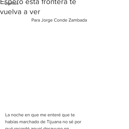
Espero esta frontera te
Capicúa
vuelva a ver
Para Jorge Conde Zambada
La noche en que me enteré que te 
habías marchado de Tijuana no sé por 
qué recordé aquel desayuno en 