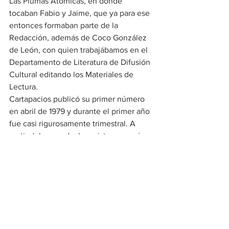
Las Plumas Atómicas, en donde 
tocaban Fabio y Jaime, que ya para ese 
entonces formaban parte de la 
Redacción, además de Coco González 
de León, con quien trabajábamos en el 
Departamento de Literatura de Difusión 
Cultural editando los Materiales de 
Lectura.
Cartapacios publicó su primer número 
en abril de 1979 y durante el primer año 
fue casi rigurosamente trimestral. A 
partir del segundo, la revista empezó a 
expandir su vocación inclusiva, 
multigeneracional y periférica. La “Obra 
gráfica” de ese número, por ejemplo, 
fue de Begoña Zorrilla, estudiante de 
San Carlos, y también publicamos a su 
maestro Ricardo Rocha, guía del 
legendario Grupo Suma. A partir de 