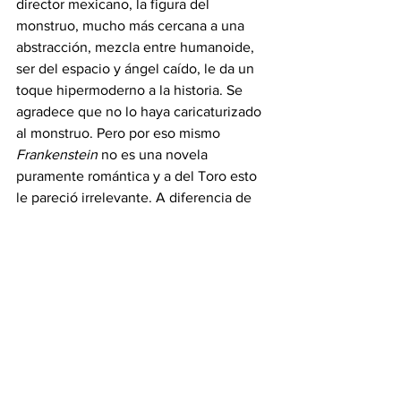
director mexicano, la figura del 
monstruo, mucho más cercana a una 
abstracción, mezcla entre humanoide, 
ser del espacio y ángel caído, le da un 
toque hipermoderno a la historia. Se 
agradece que no lo haya caricaturizado 
al monstruo. Pero por eso mismo 
Frankenstein
 no es una novela 
puramente romántica y a del Toro esto 
le pareció irrelevante. A diferencia de 
otras historias de aquella época, en la 
de Shelley, el horror y ciertas 
cuestiones de la brujería y de los 
tratados de la alquimia medieval se 
sincretizan para humanizar al monstruo. 
Ya Todorov decía que en 
Frankenstein
 se fundaba un mundo 
maravilloso y científico, puesto que lo 
sobrenatural se exponía de modo 