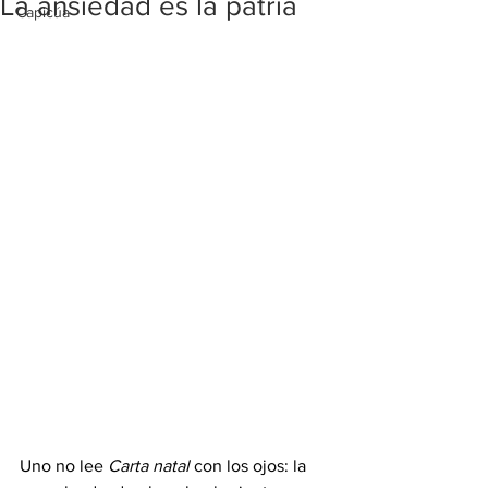
La ansiedad es la patria
Capicúa
Uno no lee 
Carta natal
 con los ojos: la 