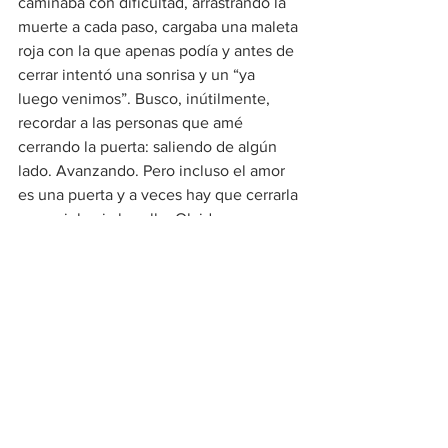
caminaba con dificultad, arrastrando la 
muerte a cada paso, cargaba una maleta 
roja con la que apenas podía y antes de 
cerrar intentó una sonrisa y un “ya 
luego venimos”. Busco, inútilmente, 
recordar a las personas que amé 
cerrando la puerta: saliendo de algún 
lado. Avanzando. Pero incluso el amor 
es una puerta y a veces hay que cerrarla 
y seguir hacia la calle. Olvidar y 
recordar, como abrir y cerrar la puerta 
de la memoria. 
No son puertas, son metáforas y las 
metáforas pueden ser de madera, de 
carne, de aire.
Digo todo esto porque ayer soñé una 
puerta y sentí que debía abrirla. Lo hice. 
Desperté. ⚅
[Foto: Carlos Ortiz]