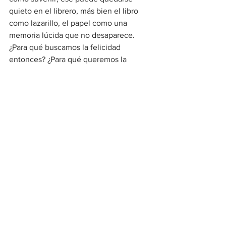
quieto en el librero, más bien el libro 
como lazarillo, el papel como una 
memoria lúcida que no desaparece.
¿Para qué buscamos la felicidad 
entonces? ¿Para qué queremos la 
sabiduría? Como diría Bloom: No la 
tenemos, pero sabemos dónde 
encontrarla. Nos basta alargar la mano 
para tomar aquel soneto borgiano: “He 
cometido el peor de los pecados/ que 
un hombre puede cometer. No he sido/ 
feliz”[2].
[Foto: Carlos Ortiz]
_______________________
CHAVARRÍA, Paula Escobar (2013). 