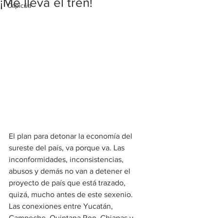
¡Me lleva el tren!
Capicúa
El plan para detonar la economía del 
sureste del país, va porque va. Las 
inconformidades, inconsistencias, 
abusos y demás no van a detener el 
proyecto de país que está trazado, 
quizá, mucho antes de este sexenio. 
Las conexiones entre Yucatán, 
Campeche, Quintana Roo, Chiapas y 